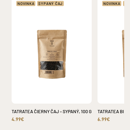
NOVINKA
SYPANÝ ČAJ
NOVINKA
SY
TATRATEA ČIERNY ČAJ – SYPANÝ, 100 G
TATRATEA BIELY
4.99€
6.99€