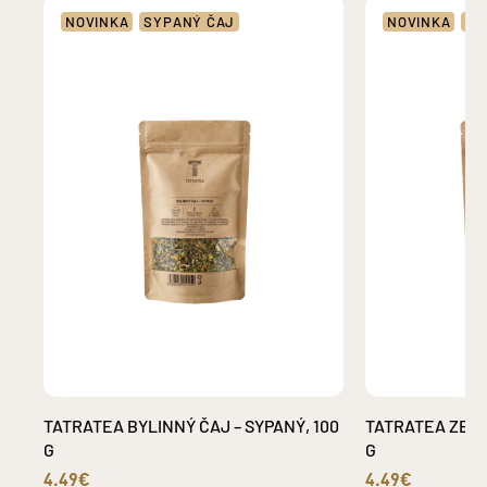
NOVINKA
SYPANÝ ČAJ
NOVINKA
SY
TATRATEA BYLINNÝ ČAJ – SYPANÝ, 100
TATRATEA ZELE
G
G
4.49€
4.49€