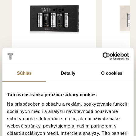
TATRATEA 5-SET LIGHT / ORIGINÁL
TATRATEA 5-SE
Súhlas
Detaily
O cookies
11.19€
11.09€
Táto webstránka používa súbory cookies
Viac z kategórie
Na prispôsobenie obsahu a reklám, poskytovanie funkcií
sociálnych médií a analýzu návštevnosti používame
súbory cookie. Informácie o tom, ako používate naše
webové stránky, poskytujeme aj našim partnerom v
Ostatné
oblasti sociálnych médií, inzercie a analýzy. Títo partneri