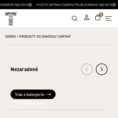
€
VYUŽITE DOPRAVU ZDARMA PRI OBJEDNÁVKE NAD 100 €
VYUŽITE DOPRAVU
0
DOMOV
/ PRODUKTY SO ZNAČKOU “LIMITKA”
Nezaradené
Viac z kategórie