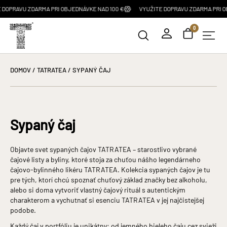
AVU ZDARMA PRI OBJEDNÁVKE NAD 100 €
VYUŽITE DOPRAVU ZDARMA PRI OBJEDN
0
DOMOV
/
TATRATEA
/ SYPANÝ ČAJ
Sypaný čaj
Objavte svet sypaných čajov TATRATEA – starostlivo vybrané
čajové listy a byliny, ktoré stoja za chuťou nášho legendárneho
čajovo-bylinného likéru TATRATEA. Kolekcia sypaných čajov je tu
pre tých, ktorí chcú spoznať chuťový základ značky bez alkoholu,
alebo si doma vytvoriť vlastný čajový rituál s autentickým
charakterom a vychutnať si esenciu TATRATEA v jej najčistejšej
podobe.
Každý čaj v portfóliu je unikátny: od jemného bieleho čaju cez svieži