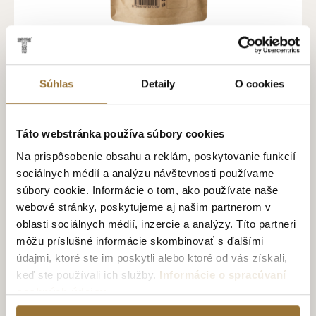
Súhlas
Detaily
O cookies
TATRATEA ČIERNY ČAJ – SYPANÝ, 100 G
Táto webstránka používa súbory cookies
4.99€
Na prispôsobenie obsahu a reklám, poskytovanie funkcií
sociálnych médií a analýzu návštevnosti používame
súbory cookie. Informácie o tom, ako používate naše
NOVINKA
SYPANÝ ČAJ
webové stránky, poskytujeme aj našim partnerom v
oblasti sociálnych médií, inzercie a analýzy. Títo partneri
môžu príslušné informácie skombinovať s ďalšími
údajmi, ktoré ste im poskytli alebo ktoré od vás získali,
keď ste používali ich služby.
Informácie o spracúvaní
osobných údajov