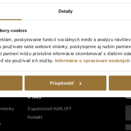
Detaily
bory cookies
eklám, poskytovanie funkcií sociálnych médií a analýzu návšte
o používate naše webové stránky, poskytujeme aj našim partner
to partneri môžu príslušné informácie skombinovať s ďalšími údaj
eď ste používali ich služby.
Informácie o spracúvaní osobných
Prispôsobiť
O NÁS
N
Vá
dmienky
O spoločnosti KARLOFF
e-
Kontakt
mai
é