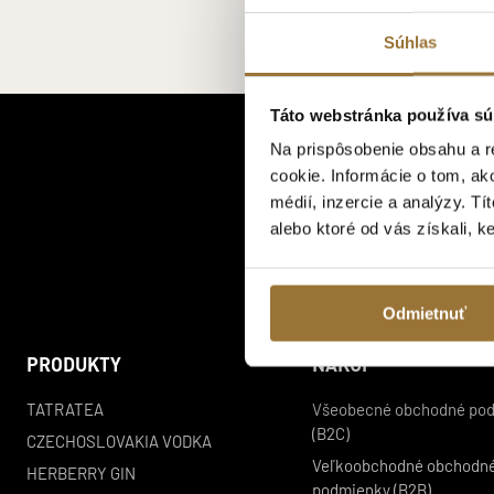
Súhlas
Táto webstránka používa sú
Na prispôsobenie obsahu a r
cookie. Informácie o tom, ak
médií, inzercie a analýzy. Tí
alebo ktoré od vás získali, k
Odmietnuť
PRODUKTY
NÁKUP
TATRATEA
Všeobecné obchodné po
(B2C)
CZECHOSLOVAKIA VODKA
Veľkoobchodné obchodn
HERBERRY GIN
podmienky (B2B)