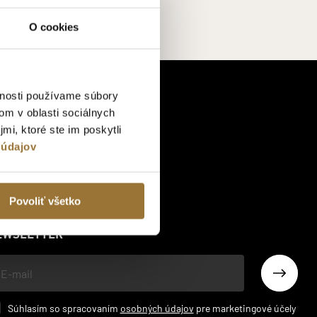
O cookies
vnosti používame súbory
om v oblasti sociálnych
mi, ktoré ste im poskytli
 údajov
Povoliť všetko
EWSLETTER
š
l
Súhlasím so spracovaním
osobných údajov
pre marketingové účely