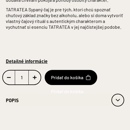
TATRATEA Sypaný čaj je pre tých, ktorí chcú spoznať
chuťový základ značky bez alkoholu, alebo si doma vytvoriť
vlastný čajový rituál s autentickým charakterom a
vychutnať si esenciu TATRATEA v jej najčistejšej podobe.
Detailné informácie
Pridať do košíka
POPIS
Obsah 100 g
Jednotka (špecificky): Gram
Zloženie: Rooibos (sypaný)