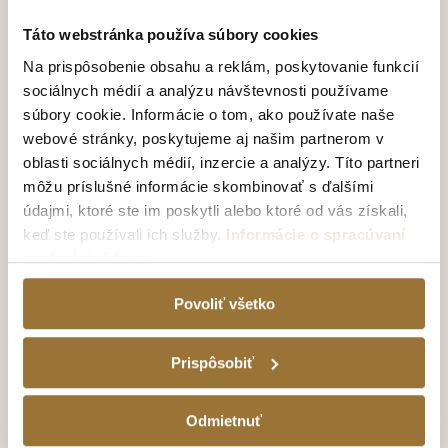
Táto webstránka používa súbory cookies
DARČEKOVÉ BALENIE TATRATEA 52 %
Na prispôsobenie obsahu a reklám, poskytovanie funkcií
ORIGINÁL 350ML S PLOSKAČKOU
sociálnych médií a analýzu návštevnosti používame
15.09€
súbory cookie. Informácie o tom, ako používate naše
webové stránky, poskytujeme aj našim partnerom v
oblasti sociálnych médií, inzercie a analýzy. Títo partneri
môžu príslušné informácie skombinovať s ďalšími
údajmi, ktoré ste im poskytli alebo ktoré od vás získali,
keď ste používali ich služby.
Informácie o spracúvaní
osobných údajov
TATRATEA TOUR
UŽITE SI
Povoliť všetko
NEZABUDNUTEĽNÚ
Prispôsobiť
DEGUSTÁCIU TATRATEA
Odmietnuť
Kúpiť voucher