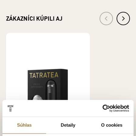
VÝROBCA: KARLOFF, s. r. o., Pradiareň 40, 060 01 Kežmarok
IČO: 36247367
ZÁKAZNÍCI KÚPILI AJ
Súhlas
Detaily
O cookies