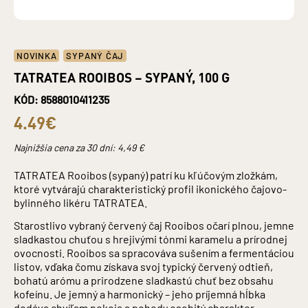
NOVINKA
SYPANÝ ČAJ
TATRATEA ROOIBOS – SYPANÝ, 100 G
KÓD: 8588010411235
4.49€
Najnižšia cena za 30 dní:
4,49
€
TATRATEA Rooibos (sypaný) patrí ku kľúčovým zložkám,
ktoré vytvárajú charakteristický profil ikonického čajovo-
bylinného likéru TATRATEA.
Starostlivo vybraný červený čaj Rooibos očarí plnou, jemne
sladkastou chuťou s hrejivými tónmi karamelu a prírodnej
ovocnosti. Rooibos sa spracováva sušením a fermentáciou
listov, vďaka čomu získava svoj typický červený odtieň,
bohatú arómu a prirodzene sladkastú chuť bez obsahu
kofeínu. Je jemný a harmonický – jeho príjemná hĺbka
dodáva chvíľam pokoja a pohody osobitý charakter.