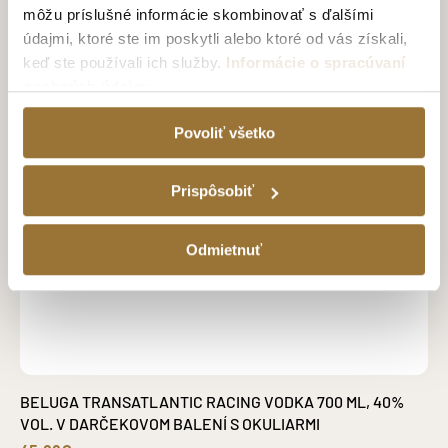
môžu príslušné informácie skombinovať s ďalšími
údajmi, ktoré ste im poskytli alebo ktoré od vás získali,
keď ste používali ich služby.
Informácie o spracúvaní
osobných údajov
Povoliť všetko
Prispôsobiť
Odmietnuť
BELUGA TRANSATLANTIC RACING VODKA 700 ML, 40%
VOL. V DARČEKOVOM BALENÍ S OKULIARMI