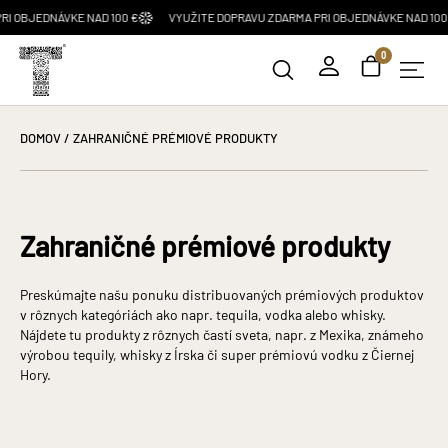
00 €
VYUŽITE DOPRAVU ZDARMA PRI OBJEDNÁVKE NAD 100 €
VYUŽITE DOPR
0
DOMOV
/ ZAHRANIČNÉ PRÉMIOVÉ PRODUKTY
Zahraničné prémiové produkty
Preskúmajte našu ponuku distribuovaných prémiových produktov
v rôznych kategóriách ako napr. tequila, vodka alebo whisky.
Nájdete tu produkty z rôznych častí sveta, napr. z Mexika, známeho
výrobou tequily, whisky z Írska či super prémiovú vodku z Čiernej
Hory.