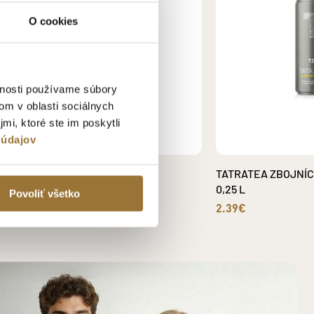
O cookies
vnosti používame súbory
om v oblasti sociálnych
mi, ktoré ste im poskytli
 údajov
TATRATEA 4-SET II. SÉRIA
TATRATEA ZBOJNÍC
0,25 L
9.39€
Povoliť všetko
2.39€