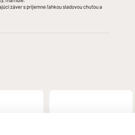
ky, marhule.
, Dublin Rd, Carlow, Ireland. R93 K7W4
vajúci záver s príjemne ľahkou sladovou chuťou a
IČO: 36247367
 osobám mladším ako 18 rokov a osobám zjavne
hrane pred zneužívaním alkoholických nápojov a o zriaďovaní