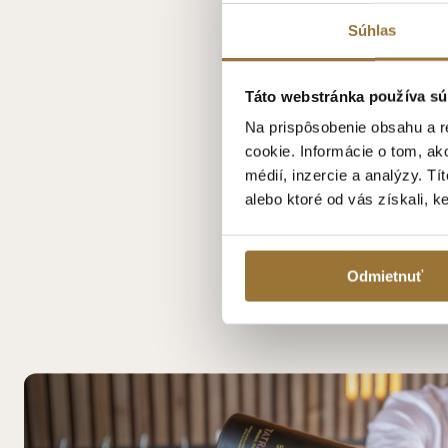
Súhlas
Táto webstránka používa sú
Na prispôsobenie obsahu a r
cookie. Informácie o tom, ak
médií, inzercie a analýzy. Tí
alebo ktoré od vás získali, k
HERBERRY GIN SIL
23.99€
Odmietnuť