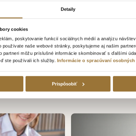
Detaily
bory cookies
eklám, poskytovanie funkcií sociálnych médií a analýzu návšte
o používate naše webové stránky, poskytujeme aj našim partner
to partneri môžu príslušné informácie skombinovať s ďalšími údaj
eď ste používali ich služby.
Informácie o spracúvaní osobných
K 40 % 0,7L
MINI TATRATEA 32 % CITRUS
1.99€
Prispôsobiť