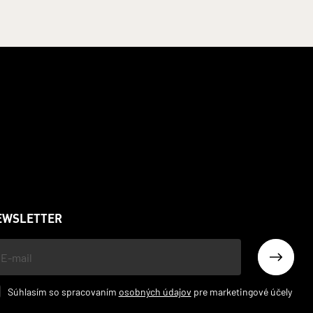
EWSLETTER
š
l
Súhlasím so spracovaním
osobných údajov
pre marketingové účely