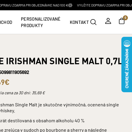
ARMA PRI OBJEDNÁVKE NAD 100 €
VYUŽITE DOPRAVU ZDARMA PRI OBJEDNÁVKE N
PERSONALIZOVANÉ
0
BCHOD
KONTAKT
PRODUKTY
READY TO DRINK
KAVALERO
ROOSTER ROJO
Produkty
Prezerať produkty
Prezerať produkty
E IRISHMAN SINGLE MALT 0,7L
LIMITOVANÉ EDÍCIE
5099811905692
69€
Produkty
ia cena za 30 dní:
35,69
€
SYPANÉ ČAJE
rishman Single Malt je skutočne výnimočná, ocenená single
whiskey.
Produkty
krát destilovaná s obsahom alkoholu 40 %
ne zrejúca v sudoch po bourbone a sherry a následne