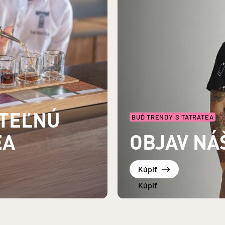
UTEĽNÚ
BUĎ TRENDY S TATRATEA
EA
OBJAV NÁ
Kúpiť