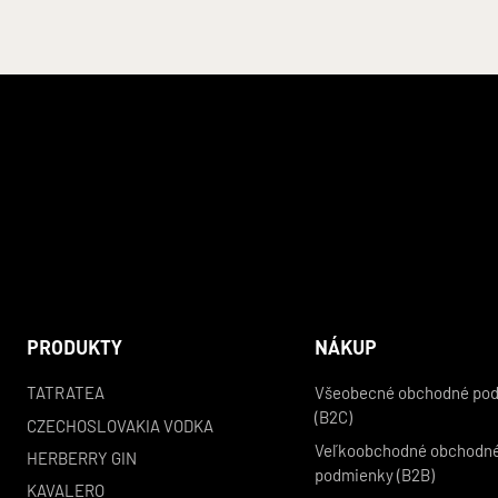
PRODUKTY
NÁKUP
TATRATEA
Všeobecné obchodné po
(B2C)
CZECHOSLOVAKIA VODKA
Veľkoobchodné obchodn
HERBERRY GIN
podmienky (B2B)
KAVALERO