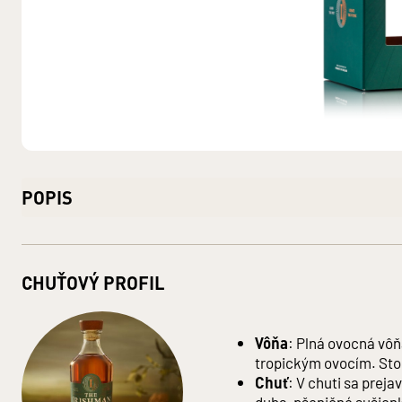
POPIS
Obj. 40 % alk.
Obsah alkoholu: 40 %
CHUŤOVÝ PROFIL
Fľaša: sklo
Balenie: Papier
Objem: 0,70 L
Jednotka (špecificky): Litre
Vôňa
: Plná ovocná vô
Značka: The Irishman
tropickým ovocím. Sto
Krajina pôvodu: Írsko
Chuť
: V chuti sa preja
Druh alkoholu: Whiskey