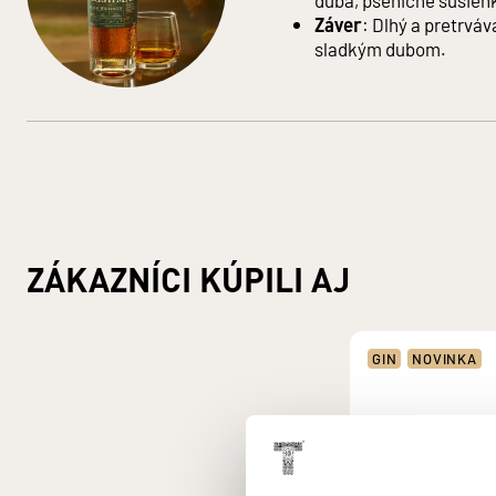
duba, pšeničné sušien
Výrobca: Walsh Whiskey, Equity House, Deerpark Business Park
Záver
: Dlhý a pretrvá
Distribútor: KARLOFF s. r. o., Pradiareň 40, 060 01 Kežmarok 
sladkým dubom.
Bezpečnostné informácie Zákaz predaja alkoholických nápojov
ovplyvneným alkoholom. §3 ods. 2 zákona č. 219/1996 Z.z. o oc
a prevádzke protialkoholických záchytných služieb.
ZÁKAZNÍCI KÚPILI AJ
GIN
NOVINKA