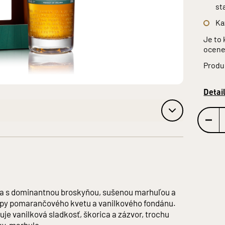
st
Ka
Je to 
ocene
Produ
Detai
ňa s dominantnou broskyňou, sušenou marhuľou a
py pomarančového kvetu a vanilkového fondánu.
vuje vanilková sladkosť, škorica a zázvor, trochu