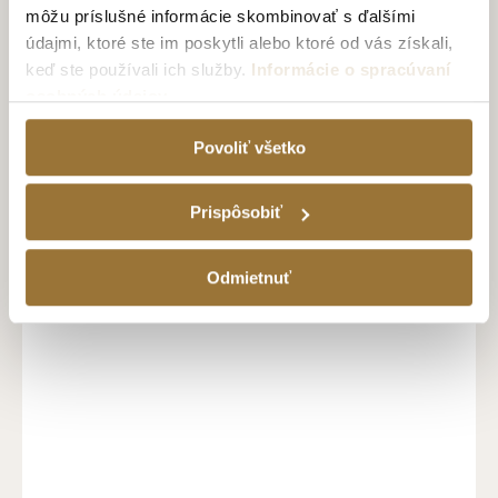
môžu príslušné informácie skombinovať s ďalšími
údajmi, ktoré ste im poskytli alebo ktoré od vás získali,
keď ste používali ich služby.
Informácie o spracúvaní
osobných údajov
Povoliť všetko
Prispôsobiť
MIKINA DRINK DIFFERENT UNISEX
42.99€
Odmietnuť