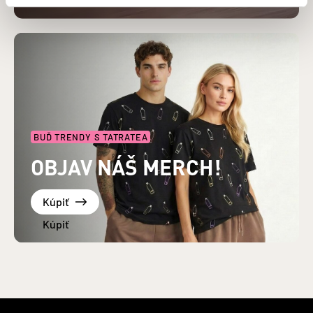
BUĎ TRENDY S TATRATEA
OBJAV NÁŠ MERCH!
Kúpiť