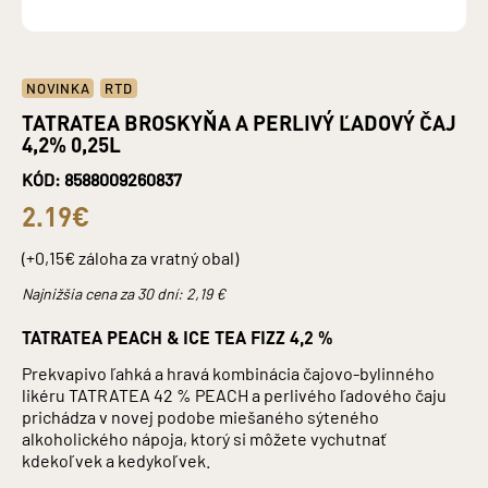
NOVINKA
RTD
TATRATEA BROSKYŇA A PERLIVÝ ĽADOVÝ ČAJ
4,2% 0,25L
KÓD: 8588009260837
2.19€
(+0,15€ záloha za vratný obal)
Najnižšia cena za 30 dní:
2,19
€
TATRATEA PEACH & ICE TEA FIZZ 4,2 %
Prekvapivo ľahká a hravá kombinácia čajovo-bylinného
likéru TATRATEA 42 % PEACH a perlivého ľadového čaju
prichádza v novej podobe miešaného sýteného
alkoholického nápoja, ktorý si môžete vychutnať
kdekoľvek a kedykoľvek.