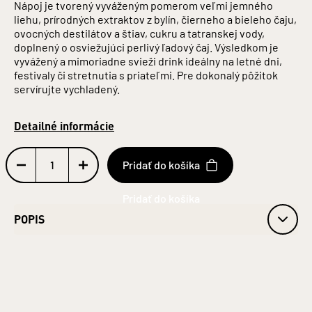
Nápoj je tvorený vyváženým pomerom veľmi jemného
liehu, prírodných extraktov z bylín, čierneho a bieleho čaju,
ovocných destilátov a štiav, cukru a tatranskej vody,
doplnený o osviežujúci perlivý ľadový čaj. Výsledkom je
vyvážený a mimoriadne svieži drink ideálny na letné dni,
festivaly či stretnutia s priateľmi. Pre dokonalý pôžitok
servírujte vychladený.
Detailné informácie
Pridať do košíka
POPIS
Obj. 4,2 % alk.
Obsah alkoholu: 4,2 %
Plechovka: Hliník
Objem: 0,25 l
Jednotka (špecificky): Litre