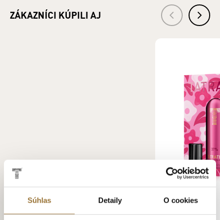
Zloženie: 90 % ľadový čaj (voda, cukor, oxid uhličitý, arómy,
ZÁKAZNÍCI KÚPILI AJ
regulátor kyslosti: kyselina citrónová, konzervačné látky:
benzoan sodný, sorban draselný), 10 % TATRATEA PEACH
likér (voda, lieh, cukor, zmes bylín a čajov, koncentrovaná
broskyňová šťava, ovocný a vínny destilát, arómy, farbivo:
karamel).
Krajina pôvodu: Slovensko
Druh alkoholu: Miešaný alkoholický nápoj
Bezpečnostné informácie: Zákaz predaja alkoholických
nápojov osobám mladším ako 18 rokov a osobám zjavne
ovplyvneným alkoholom. §3 ods. 2 zákona č. 219/1996 Z.z. o
ochrane pred zneužívaním alkoholických nápojov a o
zriaďovaní a prevádzke protialkoholických záchytných
služieb.
VÝROBCA: TATRA DISTILLERY s. r. o., Pradiareň 40, 060 01
Kežmarok IČO: 43937721
DISTRIBÚTOR: KARLOFF s. r. o., Pradiareň 40, 060 01
Kežmarok IČO: 36247367
Súhlas
Detaily
O cookies