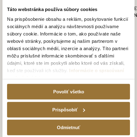
DARČEKOVÉ BALEN
Táto webstránka používa súbory cookies
IBIŠTEK A ČERVE
Na prispôsobenie obsahu a reklám, poskytovanie funkcií
POHÁRIKMI
sociálnych médií a analýzu návštevnosti používame
18.59€
súbory cookie. Informácie o tom, ako používate naše
webové stránky, poskytujeme aj našim partnerom v
oblasti sociálnych médií, inzercie a analýzy. Títo partneri
môžu príslušné informácie skombinovať s ďalšími
údajmi, ktoré ste im poskytli alebo ktoré od vás získali,
keď ste používali ich služby.
Informácie o spracúvaní
osobných údajov
TATRATEA TOUR
UŽITE SI
Povoliť všetko
NEZABUDNUTEĽNÚ
DEGUSTÁCIU TATRATEA
Prispôsobiť
Kúpiť voucher
Odmietnuť