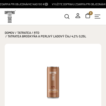
MA PRI OBJEDNÁVKE NAD 100 €
VYUŽITE DOPRAVU ZDARMA PRI OBJEDNÁVKE NAD
0
DOMOV
/
TATRATEA
/
RTD
/ TATRATEA BROSKYŇA A PERLIVÝ ĽADOVÝ ČAJ 4,2% 0,25L