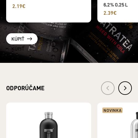
6,2% 0,25 L
2.19€
2.39€
KÚPIŤ
ODPORÚČAME
NOVINKA