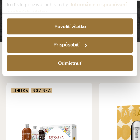
keď ste používali ich služby.
Informácie o spracúvaní
osobných údajov
Kategória TATRANSKÁ
Povoliť všetko
Prispôsobiť
Odmietnuť
DARČEKOVÉ BALENIA TATRATEA
LIMITKA
NOVINKA