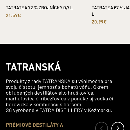
TATRATEA 72 % ZBOJNÍCKY 0,7 L
TATRATEA 67 % JA
L
21.59€
20.99€
TATRANSKÁ
Produkty z rady TATRANSKÁ sú výnimočné pre
svoju čistotu, jemnosť a bohatú vôňu. Okrem
obľúbených destilátov ako hruškovica,
marhuľovica či ríbezľovica v ponuke aj vodka či
borovička v kombinácii s horcom.
Sú vyrobené v TATRA DISTILLERY v Kežmarku.
PRÉMIOVÉ DESTILÁTY A