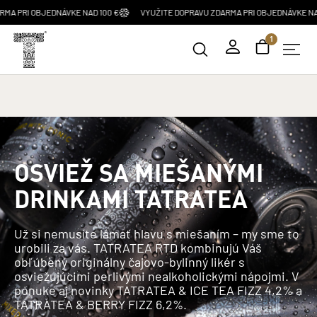
 OBJEDNÁVKE NAD 100 €
VYUŽITE DOPRAVU ZDARMA PRI OBJEDNÁVKE NAD 100 €
1
TatraTea domovská stránka
OSVIEŽ SA MIEŠANÝMI
DRINKAMI TATRATEA
Už si nemusíte lámať hlavu s miešaním – my sme to
urobili za vás. TATRATEA RTD kombinujú Váš
obľúbený originálny čajovo-bylinný likér s
osviežujúcimi perlivými nealkoholickými nápojmi. V
ponuke aj novinky TATRATEA & ICE TEA FIZZ 4,2% a
TATRATEA & BERRY FIZZ 6,2%.