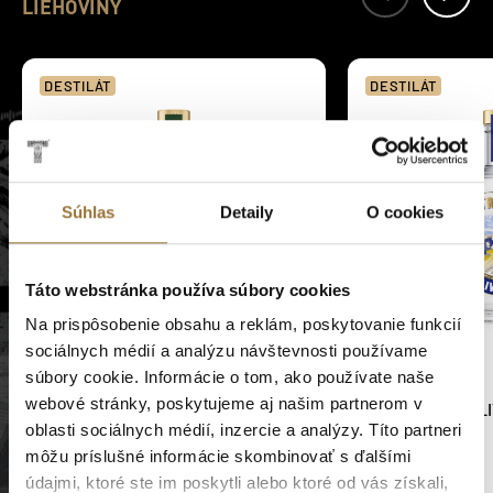
LIEHOVINY
DESTILÁT
DESTILÁT
Súhlas
Detaily
O cookies
Táto webstránka používa súbory cookies
Na prispôsobenie obsahu a reklám, poskytovanie funkcií
sociálnych médií a analýzu návštevnosti používame
súbory cookie. Informácie o tom, ako používate naše
webové stránky, poskytujeme aj našim partnerom v
TATRANSKÁ HRUŠKOVICA 42 %,
TATRANSKÁ SLI
oblasti sociálnych médií, inzercie a analýzy. Títo partneri
700 ML
ML
môžu príslušné informácie skombinovať s ďalšími
16.89€
16.89€
údajmi, ktoré ste im poskytli alebo ktoré od vás získali,