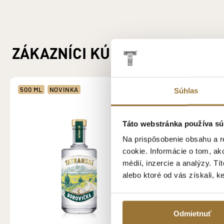
ZÁKAZNÍCI KÚPILI AJ
500 ML
NOVINKA
Súhlas
Táto webstránka používa sú
Na prispôsobenie obsahu a r
cookie. Informácie o tom, ak
médií, inzercie a analýzy. Tí
alebo ktoré od vás získali, k
Odmietnuť