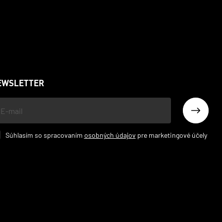
EWSLETTER
š
l
Súhlasím so spracovaním
osobných údajov
pre marketingové účely