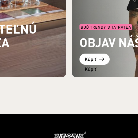
UTEĽNÚ
BUĎ TRENDY S TATRATEA
EA
OBJAV NÁ
Kúpiť