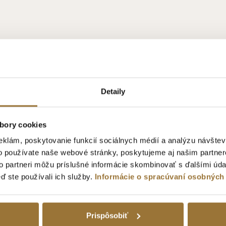
NOVINKA
Detaily
bory cookies
eklám, poskytovanie funkcií sociálnych médií a analýzu návšte
o používate naše webové stránky, poskytujeme aj našim partner
to partneri môžu príslušné informácie skombinovať s ďalšími údaj
eď ste používali ich služby.
Informácie o spracúvaní osobných
Prispôsobiť