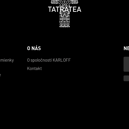
O NÁS
N
Vá
dmienky
O spoločnosti KARLOFF
e-
Kontakt
mai
é
v