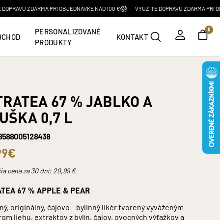
ARMA PRI OBJEDNÁVKE NAD 100 €
VYUŽITE DOPRAVU ZDARMA PRI OBJEDNÁVKE N
PERSONALIZOVANÉ
0
BCHOD
KONTAKT
PRODUKTY
READY TO DRINK
KAVALERO
ROOSTER ROJO
Produkty
Prezerať produkty
Prezerať produkty
TRATEA 67 % JABLKO A
LIMITOVANÉ EDÍCIE
UŠKA 0,7 L
8588005128438
Produkty
99€
SYPANÉ ČAJE
ia cena za 30 dní:
20,99
€
Produkty
ATEA 67 % APPLE & PEAR
ný, originálny, čajovo – bylinný likér tvorený vyváženým
m liehu, extraktov z bylín, čajov, ovocných výťažkov a