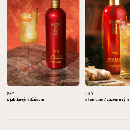
ČAJOVÉ), KONCENTRÁTY (JABLKOVÝ, HRUŠKOVÝ)
Krajina pôvodu: Slovensko
Druh alkoholu: Likéry
Hlavná zložka produktu: LIEH
Krajina pôvodu základnej zložky: Česká republika
Bezpečnostné informácie: Zákaz predaja alkoholických nápojo
ovplyvneným alkoholom. §3 ods. 2 zákona č. 219/1996 Z.z. o oc
a prevádzke protialkoholických záchytných služieb.
VÝROBCA: TATRA DISTILLERY s. r. o., Pradiareň 40, 060 01 Ke
DISTRIBÚTOR: KARLOFF, s. r. o., Pradiareň 40, 060 01 Kežmar
SKY
LILY
s jablkovým džúsom
s tonicom / zázvorovým