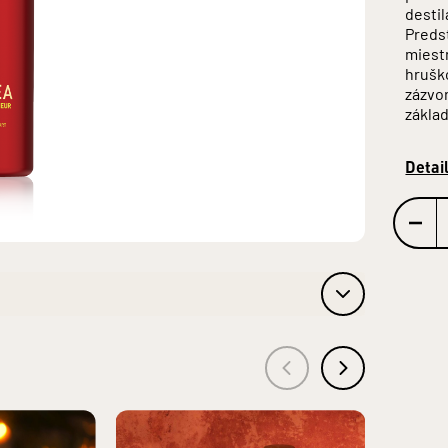
destil
Predst
miestn
hrušk
zázvor
základ
Detai
KOVÝ, VÍNNY, SLIVKOVÝ), ARÓMY, MACERÁTY (BYLINNÉ,