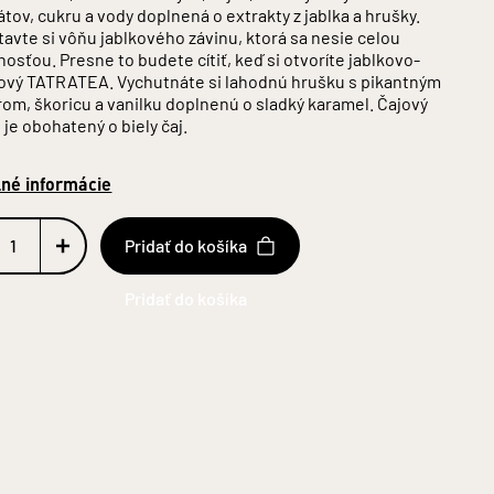
átov, cukru a vody doplnená o extrakty z jablka a hrušky.
avte si vôňu jablkového závinu, ktorá sa nesie celou
osťou. Presne to budete cítiť, keď si otvoríte jablkovo-
ový TATRATEA. Vychutnáte si lahodnú hrušku s pikantným
om, škoricu a vanilku doplnenú o sladký karamel. Čajový
 je obohatený o biely čaj.
lné informácie
Pridať do košíka