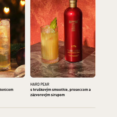
v osobám mladším ako 18 rokov a osobám zjavne
hrane pred zneužívaním alkoholických nápojov a o zriaďovaní
žmarok IČO: 43937721
ok IČO: 36247367
HARD PEAR
GRANDMA
 tonicom
s hruškovým smoothie, proseccom a
so sódou 
zázvorovým sirupom