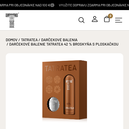
RI OBJEDNÁVKE NAD 100 €
VYUŽITE DOPRAVU ZDARMA PRI OBJEDNÁVKE NAD 100
0
DOMOV
/
TATRATEA
/
DARČEKOVÉ BALENIA
/ DARČEKOVÉ BALENIE TATRATEA 42 % BROSKYŇA S PLOSKAČKOU