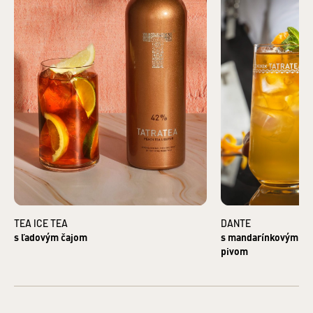
Objem: 0,7
l
Jednotka (špecificky): litre
Zloženie
:
VODA, LIEH, BYLINNÉ A ČAJOVÉ EXTRAKTY,
OVOCNÉ ARÓMY A DESTILÁTY, CUKOR, FARBIVO KARAMEL
Krajina pôvodu: Slovensko
Druh alkoholu: likéry
Základná zložka produktu: LIEH
Krajina pôvodu základnej zložky: Česká republika
Bezpečnostné informácie:
Zákaz predaja alkoholických
nápojov osobám mladším ako 18 rokov a osobám zjavne
ovplyvneným alkoholom.
§3 ods. 2 zákona č. 219/1996 Z.z. o
ochrane pred zneužívaním alkoholických nápojov a o
zriaďovaní a prevádzke protialkoholických záchytných
služieb.
VÝROBCA: TATRA DISTILLERY s. r. o., Pradiareň 40, 060 01
Kežmarok IČO: 43937721
TEA ICE TEA
DANTE
DISTRIBÚTOR: KARLOFF s. r. o., Pradiareň 40, 060 01
s ľadovým čajom
s mandarínkovým dž
Kežmarok IČO: 36247367
pivom