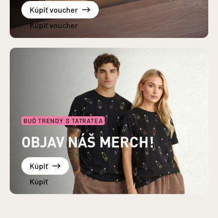
Kúpiť voucher
BUĎ TRENDY S TATRATEA
OBJAV NÁŠ MERCH!
Kúpiť