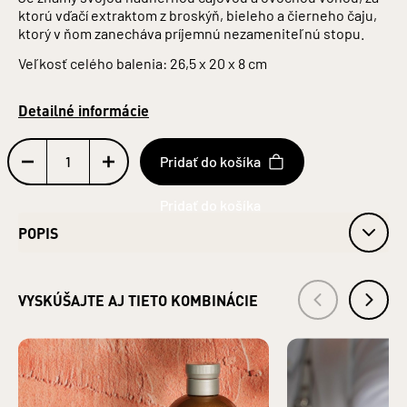
ktorú vďačí extraktom z broskýň, bieleho a čierneho čaju,
ktorý v ňom zanecháva príjemnú nezameniteľnú stopu.
Veľkosť celého balenia: 26,5 x 20 x 8 cm
Detailné informácie
Pridať do košíka
POPIS
Fľaša: sklo - štandardne recyklované
Krabička: papier
VYSKÚŠAJTE AJ TIETO KOMBINÁCIE
Ploskačka: nerez, objem 140 ml
TATRATEA 42 % PEACH
obj. 42% alk.
Obsah alkoholu: 42 %