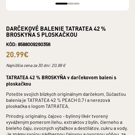
DARČEKOVÉ BALENIE TATRATEA 42 %
BROSKYŇA S PLOSKAČKOU
KÓD: 8588009260356
20.99€
Najnižšia cena za 30 dní:
20,99
€
TATRATEA 42 % BROSKYŇA v darčekovom balení s
ploskačkou
Potešte svojich blízkych originálnym darčekom. Súčasťou
balenia je TATRATEA 42 % PEACH 0,7 l a nerezová
ploskačka s logom TATRATEA.
Prírodný, originálny, čajovo – bylinný likér tvorený
vyváženým pomerom liehu, extraktov z bylín, čierneho a
bieleho čaju, ovocných výťažkov a destilátov, cukru a vody.
Je známy svojou nádhernou čajovou a ovocnou vôňou, za