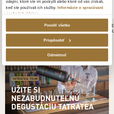
údajmi, ktoré ste im poskytli alebo ktoré od vás získali,
keď ste používali ich služby.
Informácie o spracúvaní
osobných údajov
TATRATEA 35 % BYLINNÝ 0,7 L
DARČEKOVÉ BALEN
Povoliť všetko
ORIGINÁL S PLOS
14.29€
21.69€
Prispôsobiť
Odmietnuť
TATRATEA TOUR
UŽITE SI
NEZABUDNUTEĽNÚ
DEGUSTÁCIU TATRATEA