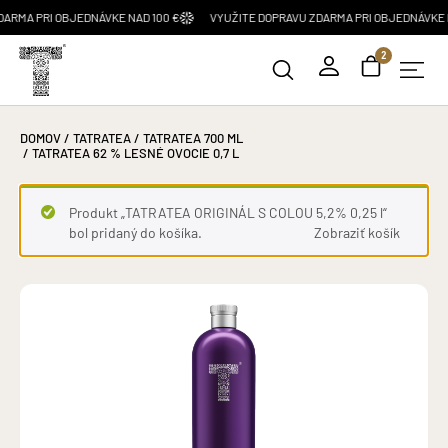
RI OBJEDNÁVKE NAD 100 €
VYUŽITE DOPRAVU ZDARMA PRI OBJEDNÁVKE NAD 100
2
DOMOV
/
TATRATEA
/
TATRATEA 700 ML
/ TATRATEA 62 % LESNÉ OVOCIE 0,7 L
Produkt „TATRATEA ORIGINÁL S COLOU 5,2% 0,25 l“
bol pridaný do košíka.
Zobraziť košík