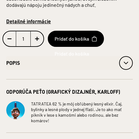
dodávajú nápoju jedinečný nádych a chuť.
Detailné informácie
Pridať do košíka
POPIS
Obj. 62 % alk.
Obsah alkoholu: 62 %
ODPORÚČA PEŤO (GRAFICKÝ DIZAJNÉR, KARLOFF)
Fľaša: Sklo
Objem: 0,7 l
Jednotka (špecificky): Litre
TATRATEA 62 % je môj obľúbený lesný elixír. Čaj,
bylinky a lesné plody v jednej fľaši. Je to ako mať
ZLOŽENIE: LIEH, VODA, CUKOR, MACERÁTY (BYLINNÉ,
piknik v lese s kamošmi alebo rodinou, ale bez
ČAJOVÉ), HROZNOVÝ KONCENTRÁT, ARÓMY, DESTILÁTY
komárov!
(VÍNNY, SLIVKOVÝ), FARBIVO: OBYČAJNÝ KARAMEL
Krajina pôvodu: Slovensko
Druh alkoholu: Likéry