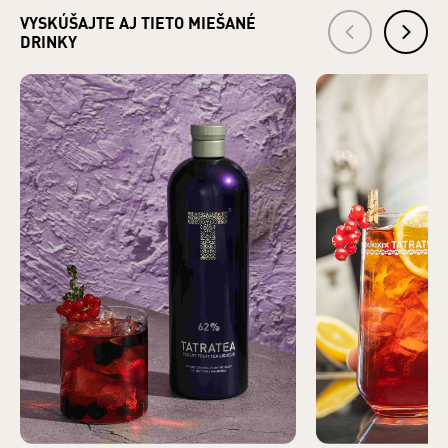
Hlavná zložka produktu: LIEH
VYSKÚŠAJTE AJ TIETO MIEŠANÉ
Krajina pôvodu základnej zložky: Česká republika
DRINKY
Bezpečnostné informácie: Zákaz predaja alkoholických
nápojov osobám mladším ako 18 rokov a osobám zjavne
ovplyvneným alkoholom. §3 ods. 2 zákona č. 219/1996 Z.z. o
ochrane pred zneužívaním alkoholických nápojov a o
zriaďovaní a prevádzke protialkoholických záchytných
služieb.
VÝROBCA: TATRA DISTILLERY s. r. o., Pradiareň 40, 060 01
Kežmarok IČO: 43937721
DISTRIBÚTOR: KARLOFF s. r. o., Pradiareň 40, 060 01
Kežmarok IČO: 36247367