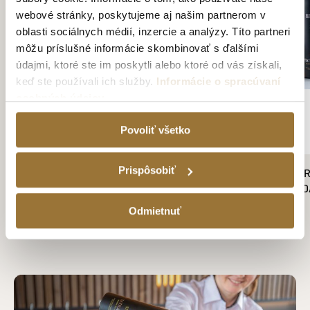
webové stránky, poskytujeme aj našim partnerom v
oblasti sociálnych médií, inzercie a analýzy. Títo partneri
môžu príslušné informácie skombinovať s ďalšími
údajmi, ktoré ste im poskytli alebo ktoré od vás získali,
keď ste používali ich služby.
Informácie o spracúvaní
osobných údajov
Povoliť všetko
Prispôsobiť
BELUGA TRANSATLANTIC RACING
TATRATEA 52 % OR
VODKA 700 ML, 40% VOL.
DEGUSTAČNÁ SADA 
42.99€
25.09€
Odmietnuť