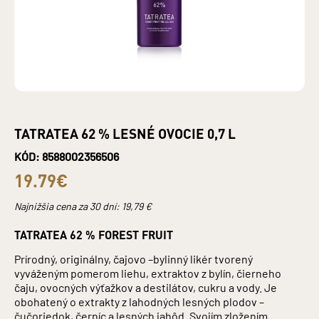
TATRATEA 62 % LESNÉ OVOCIE 0,7 L
KÓD: 8588002356506
19.79€
Najnižšia cena za 30 dní:
19,79
€
TATRATEA 62 % FOREST FRUIT
Prírodný, originálny, čajovo –bylinný likér tvorený
vyváženým pomerom liehu, extraktov z bylín, čierneho
čaju, ovocných výťažkov a destilátov, cukru a vody. Je
obohatený o extrakty z lahodných lesných plodov –
čučoriedok, černíc a lesných jahôd. Svojím zložením