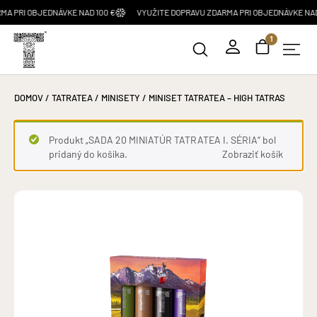
RI OBJEDNÁVKE NAD 100 €
VYUŽITE DOPRAVU ZDARMA PRI OBJEDNÁVKE NAD 100
1
DOMOV
/
TATRATEA
/
MINISETY
/ MINISET TATRATEA – HIGH TATRAS
Produkt „SADA 20 MINIATÚR TATRATEA I. SÉRIA“ bol
pridaný do košíka.
Zobraziť košík