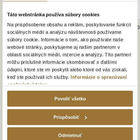
Táto webstránka používa súbory cookies
Na prispôsobenie obsahu a reklám, poskytovanie funkcií
TATRANSKÁ HRUŠKOVICA 42 %, 700 ML
TATRANSKÁ SLIVOV
sociálnych médií a analýzu návštevnosti používame
16.89€
16.89€
súbory cookie. Informácie o tom, ako používate naše
webové stránky, poskytujeme aj našim partnerom v
oblasti sociálnych médií, inzercie a analýzy. Títo partneri
môžu príslušné informácie skombinovať s ďalšími
údajmi, ktoré ste im poskytli alebo ktoré od vás získali,
keď ste používali ich služby.
Informácie o spracúvaní
osobných údajov
TATRATEA TOUR
Povoliť všetko
UŽITE SI
NEZABUDNUTEĽNÚ
Prispôsobiť
DEGUSTÁCIU TATRATEA
Odmietnuť