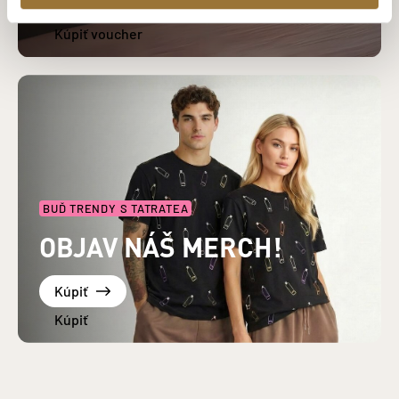
Kúpiť voucher
BUĎ TRENDY S TATRATEA
OBJAV NÁŠ MERCH!
Kúpiť