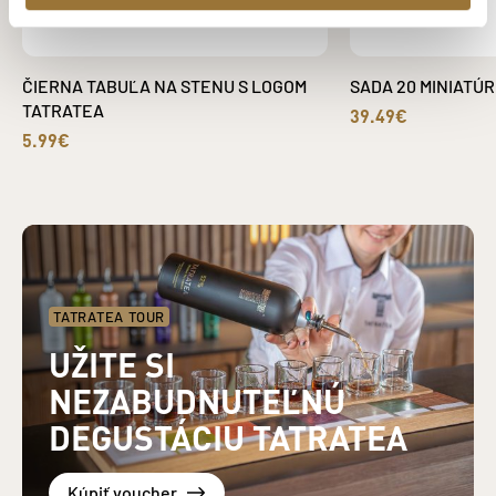
ČIERNA TABUĽA NA STENU S LOGOM
SADA 20 MINIATÚR
TATRATEA
39.49€
5.99€
TATRATEA TOUR
UŽITE SI
NEZABUDNUTEĽNÚ
DEGUSTÁCIU TATRATEA
Kúpiť voucher