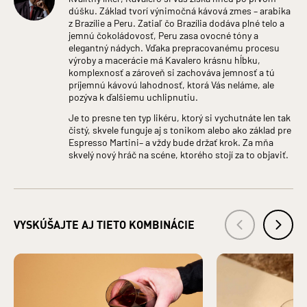
Druh alkoholu: Likéry
dúšku. Základ tvorí výnimočná kávová zmes – arabika
Zloženie: VODA, CUKOR, LIEH, KÁVA, HROZNOVÝ
z Brazílie a Peru. Zatiaľ čo Brazília dodáva plné telo a
KONCENTRÁT
jemnú čokoládovosť, Peru zasa ovocné tóny a
Bezpečnostné informácie: Zákaz predaja alkoholických
elegantný nádych. Vďaka prepracovanému procesu
nápojov osobám mladším ako 18 rokov a osobám zjavne
výroby a macerácie má Kavalero krásnu hĺbku,
ovplyvneným alkoholom. §3 ods. 2 zákona č. 219/1996 Z.z. o
komplexnosť a zároveň si zachováva jemnosť a tú
ochrane pred zneužívaním alkoholických nápojov a o
príjemnú kávovú lahodnosť, ktorá Vás neláme, ale
zriaďovaní a prevádzke protialkoholických záchytných
pozýva k ďalšiemu uchlipnutiu.
služieb.
Je to presne ten typ likéru, ktorý si vychutnáte len tak
VÝROBCA: TATRA DISTILLERY s. r. o., Pradiareň 40, 060 01
čistý, skvele funguje aj s tonikom alebo ako základ pre
Kežmarok IČO: 43937721
Espresso Martini– a vždy bude držať krok. Za mňa
DISTRIBÚTOR: KARLOFF s. r. o., Pradiareň 40, 060 01
skvelý nový hráč na scéne, ktorého stojí za to objaviť.
Kežmarok IČO: 36247367
VYSKÚŠAJTE AJ TIETO KOMBINÁCIE