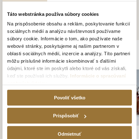
Táto webstránka používa súbory cookies
Na prispôsobenie obsahu a reklám, poskytovanie funkcií
ZÁKAZNÍCI KÚPILI AJ
sociálnych médií a analýzu návštevnosti používame
súbory cookie. Informácie o tom, ako používate naše
webové stránky, poskytujeme aj našim partnerom v
oblasti sociálnych médií, inzercie a analýzy. Títo partneri
môžu príslušné informácie skombinovať s ďalšími
údajmi, ktoré ste im poskytli alebo ktoré od vás získali,
keď ste používali ich služby.
Informácie o spracúvaní
osobných údajov
Povoliť všetko
Prispôsobiť
Odmietnuť