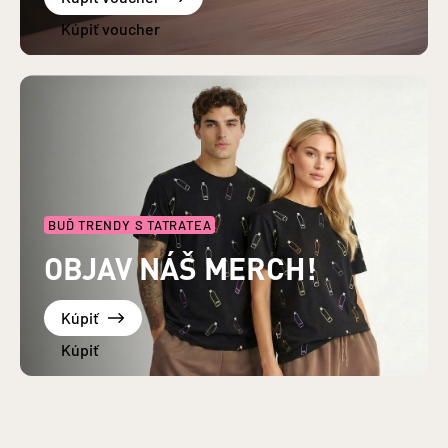
BUĎ TRENDY S TATRATEA
OBJAV NÁŠ MERCH!
Kúpiť