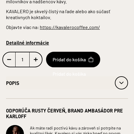
milovníkov a nadšencov kávy.
KAVALERO je skvelý čistý na ľade alebo ako súčasť
kreatívnych koktailov.
Objavte viac na:
https://kavalerocoffee.com/
Detailné informácie
Pridať do košíka
POPIS
Obj. 25 % alk.
Obsah alkoholu: 25 %
ODPORÚČA RUSTY ČERVEŇ, BRAND AMBASÁDOR PRE
Fľaša: Sklo
KARLOFF
Objem: 0,7 l
Jednotka (špecificky): Litre
Ak máte radi poctivú kávu a zároveň si potrpíte na
Krajina pôvodu: Slovensko
kvalitný likér, Kavalero si vás získa hneď po prvom