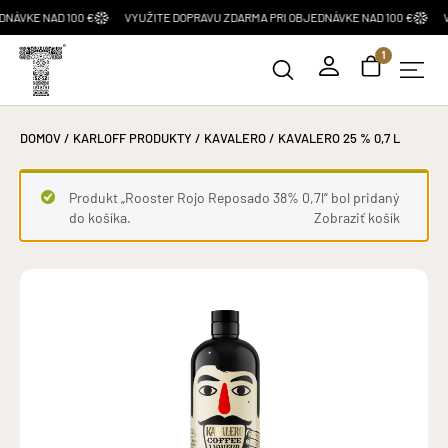
NAD 100 €
VYUŽITE DOPRAVU ZDARMA PRI OBJEDNÁVKE NAD 100 €
VYUŽITE
1
DOMOV
/
KARLOFF PRODUKTY
/
KAVALERO
/ KAVALERO 25 % 0,7 L
Produkt „Rooster Rojo Reposado 38% 0,7l“ bol pridaný
do košíka.
Zobraziť košík