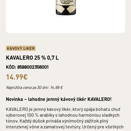
KÁVOVÝ LIKÉR
KAVALERO 25 % 0,7 L
KÓD: 8588002356001
14.99€
Najnižšia cena za 30 dní:
14,99
€
Novinka – lahodne jemný kávový likér KAVALERO!
KAVALERO je jemný kávový likér, ktorý spája bohatú chuť
výberovej 100 % arabiky s lahodnou harmóniou sladkých
tónov. Každý dúšok prináša výnimočný zážitok plný
intenzívnej vône a zamatovej textúry. Určený pre všetkých