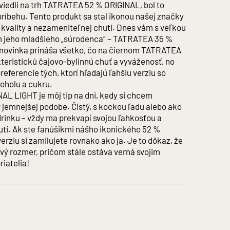
iedli na trh TATRATEA 52 % ORIGINAL, bol to
ríbehu. Tento produkt sa stal ikonou našej značky
, kvality a nezameniteľnej chuti. Dnes vám s veľkou
m jeho mladšieho „súrodenca“ – TATRATEA 35 %
É ARÓMY A DESTILÁTY, CUKOR, FARBIVO KARAMEL
novinka prináša všetko, čo na čiernom TATRATEA
teristickú čajovo-bylinnú chuť a vyváženosť, no
eferencie tých, ktorí hľadajú ľahšiu verziu so
oholu a cukru.
L LIGHT je môj tip na dni, kedy si chcem
v osobám mladším ako 18 rokov a osobám zjavne
jemnejšej podobe. Čistý, s kockou ľadu alebo ako
chrane pred zneužívaním alkoholických nápojov a o zriaďovaní
rinku – vždy ma prekvapí svojou ľahkosťou a
ti. Ak ste fanúšikmi nášho ikonického 52 %
žmarok IČO: 43937721
k IČO: 36247367
rziu si zamilujete rovnako ako ja. Je to dôkaz, že
vý rozmer, pričom stále ostáva verná svojim
iatelia!