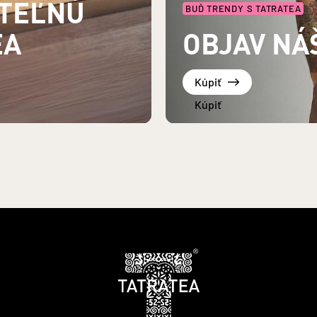
UTEĽNÚ
BUĎ TRENDY S TATRATEA
EA
OBJAV NÁ
Kúpiť