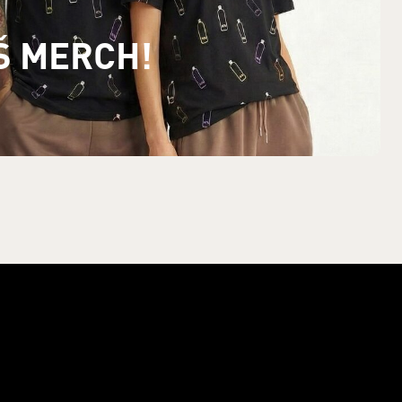
Š MERCH!