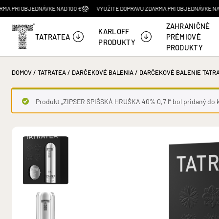
BJEDNÁVKE NAD 100 €
VYUŽITE DOPRAVU ZDARMA PRI OBJEDNÁVKE NAD 100 €
ZAHRANIČNÉ
KARLOFF
TATRATEA
PRÉMIOVÉ
PRODUKTY
PRODUKTY
TATRATEA 700 ML
CZECHOSLOVAKIA VODKA
BELUGA VODKA
DOMOV
/
TATRATEA
/
DARČEKOVÉ BALENIA
/ DARČEKOVÉ BALENIE TATRA
Produkty
Prezerať produkty
Prezerať produkty
Produkt „ZIPSER SPIŠSKÁ HRUŠKA 40% 0,7 l“ bol pridaný do k
MINISETY
TATRANSKÁ
THE IRISHMAN
Produkty
Prezerať produkty
Prezerať produkty
REKLAMNÉ PREDMETY
Produkty