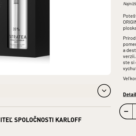
Najnižš
Poteš
ORIGI
plosk
Prírod
pomero
a dest
verzii
ste si
vychu
Veľkos
Detai
ITEĽ SPOLOČNOSTI KARLOFF