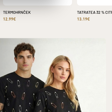
TERMOHRNČEK
TATRATEA 32 % CITR
12.99€
13.19€