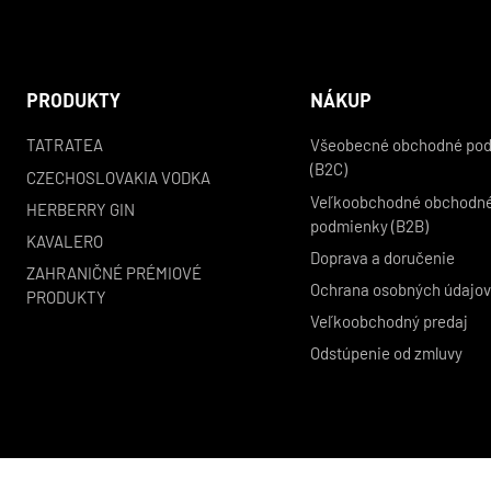
PRODUKTY
NÁKUP
TATRATEA
Všeobecné obchodné po
(B2C)
CZECHOSLOVAKIA VODKA
Veľkoobchodné obchodn
HERBERRY GIN
podmienky (B2B)
KAVALERO
Doprava a doručenie
ZAHRANIČNÉ PRÉMIOVÉ
Ochrana osobných údajo
PRODUKTY
Veľkoobchodný predaj
Odstúpenie od zmluvy
© 2026 KARLOFF s. r. o. Všetky práva vyhradené