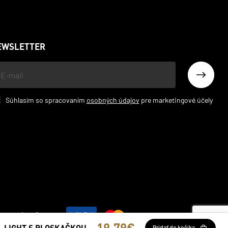
EWSLETTER
š
l
Súhlasím so spracovaním
osobných údajov
pre marketingové účely
ATOBNÉ MOŽNOSTI
19.79€
L LIGHT S PLOSKAČKOU
Pridať do košíka