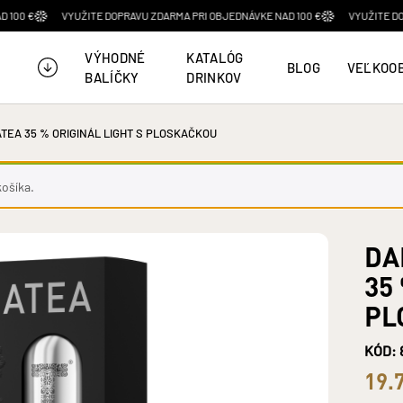
VYUŽITE DOPRAVU ZDARMA PRI OBJEDNÁVKE NAD 100 €
VYUŽITE DOPRAVU ZD
VÝHODNÉ
KATALÓG
BLOG
VEĽKOO
BALÍČKY
DRINKOV
MINIATÚRKY
HERBERRY GIN
KAH
TEA 35 % ORIGINÁL LIGHT S PLOSKAČKOU
Produkty
Prezerať produkty
Prezerať produkty
ošíka.
DARČEKOVÉ BALENIA
OSTATNÉ
WRITERS' TEARS
DA
Produkty
Prezerať produkty
Prezerať produkty
35
TATRATEA TOUR
PL
Vouchery
KÓD: 
19.