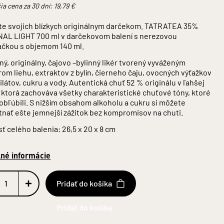
ia cena za 30 dní:
19,79
€
te svojich blízkych originálnym darčekom.
TATRATEA 35%
NAL LIGHT
700 ml v darčekovom balení s nerezovou
ačkou s objemom 140 ml.
ný, originálny, čajovo –bylinný likér tvorený vyváženým
m liehu, extraktov z bylín, čierneho čaju, ovocných výťažkov
ilátov, cukru a vody. Autentická chuť 52 % originálu v ľahšej
, ktorá zachováva všetky charakteristické chuťové tóny, ktoré
 obľúbili. S nižším obsahom alkoholu a cukru si môžete
tnať ešte jemnejší zážitok bez kompromisov na chuti.
ť celého balenia: 26,5 x 20 x 8 cm
lné informácie
Pridať do košíka