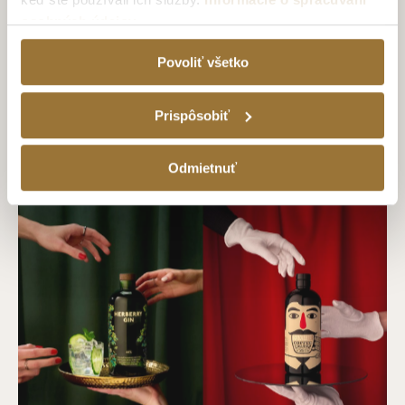
osobných údajov
Povoliť všetko
TATRATEA 35 % ORIGINAL LIGHT získal ocenenie Voľba
spotrebiteľov – Najlepšia novinka 2025
Prispôsobiť
16. mája 2025
Odmietnuť