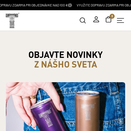
ZDARMA PRI OBJEDNÁVKE NAD 100 €
VYUŽITE DOPRAVU ZDARMA PRI OBJEDNÁVKE
0
BLOG
OBJAVTE NOVINKY
Z NÁŠHO SVETA