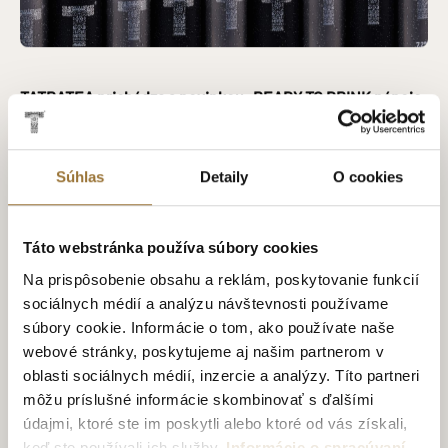
TATRATEA prichádza s novinkou: READY TO DRINK nápoje
v plechovkách
5. júna 2025
Súhlas
Detaily
O cookies
Táto webstránka používa súbory cookies
Na prispôsobenie obsahu a reklám, poskytovanie funkcií
sociálnych médií a analýzu návštevnosti používame
súbory cookie. Informácie o tom, ako používate naše
webové stránky, poskytujeme aj našim partnerom v
oblasti sociálnych médií, inzercie a analýzy. Títo partneri
môžu príslušné informácie skombinovať s ďalšími
údajmi, ktoré ste im poskytli alebo ktoré od vás získali,
keď ste používali ich služby.
Informácie o spracúvaní