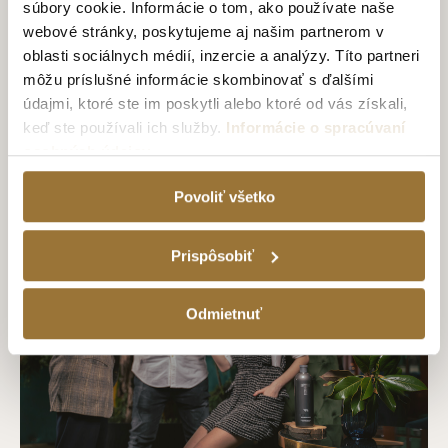
súbory cookie. Informácie o tom, ako používate naše
webové stránky, poskytujeme aj našim partnerom v
oblasti sociálnych médií, inzercie a analýzy. Títo partneri
môžu príslušné informácie skombinovať s ďalšími
Whisky vs. bourbon: Aký je rozdiel?
údajmi, ktoré ste im poskytli alebo ktoré od vás získali,
14. marca 2025
keď ste používali ich služby.
Informácie o spracúvaní
osobných údajov
Povoliť všetko
Prispôsobiť
Odmietnuť