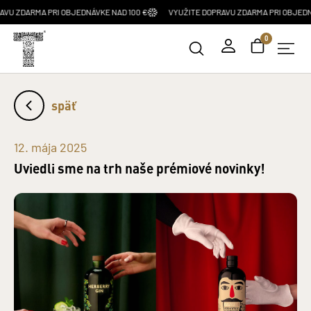
ARMA PRI OBJEDNÁVKE NAD 100 €
VYUŽITE DOPRAVU ZDARMA PRI OBJEDNÁVKE N
0
späť
12. mája 2025
Uviedli sme na trh naše prémiové novinky!