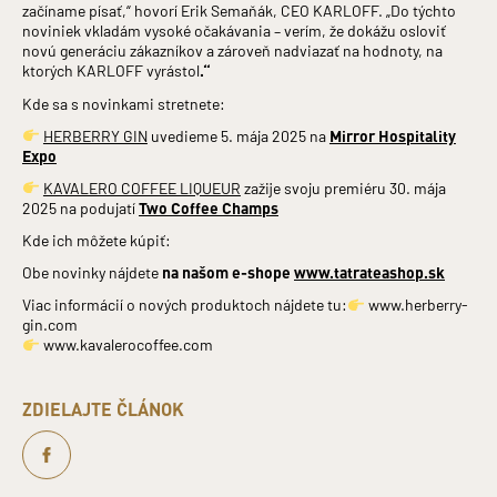
začíname písať,“ hovorí Erik Semaňák, CEO KARLOFF. „Do týchto
noviniek vkladám vysoké očakávania – verím, že dokážu osloviť
novú generáciu zákazníkov a zároveň nadviazať na hodnoty, na
ktorých KARLOFF vyrástol
.“
Kde sa s novinkami stretnete:
HERBERRY GIN
uvedieme 5. mája 2025 na
Mirror Hospitality
Expo
KAVALERO COFFEE LIQUEUR
zažije svoju premiéru 30. mája
2025 na podujatí
Two Coffee Champs
Kde ich môžete kúpiť:
Obe novinky nájdete
na našom e-shope
www.tatrateashop.sk
Viac informácií o nových produktoch nájdete tu:
www.herberry-
gin.com
www.kavalerocoffee.com
ZDIELAJTE ČLÁNOK