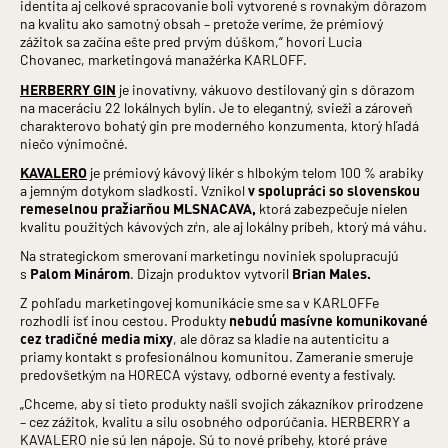
identita aj celkové spracovanie boli vytvorené s rovnakým dôrazom
na kvalitu ako samotný obsah – pretože veríme, že prémiový
zážitok sa začína ešte pred prvým dúškom,“ hovorí Lucia
Chovanec, marketingová manažérka KARLOFF.
HERBERRY GIN
je inovatívny, vákuovo destilovaný gin s dôrazom
na maceráciu 22 lokálnych bylín. Je to elegantný, svieži a zároveň
charakterovo bohatý gin pre moderného konzumenta, ktorý hľadá
niečo výnimočné.
KAVALERO
je prémiový kávový likér s hlbokým telom 100 % arabiky
a jemným dotykom sladkosti. Vznikol
v spolupráci so slovenskou
remeselnou pražiarňou MLSNACAVA,
ktorá zabezpečuje nielen
kvalitu použitých kávových zŕn, ale aj lokálny príbeh, ktorý má váhu.
Na strategickom smerovaní marketingu noviniek spolupracujú
s
Palom Minárom
. Dizajn produktov vytvoril
Brian Males.
Z pohľadu marketingovej komunikácie sme sa v KARLOFFe
rozhodli ísť inou cestou. Produkty
nebudú masívne komunikované
cez tradičné media mixy
, ale dôraz sa kladie na autenticitu a
priamy kontakt s profesionálnou komunitou. Zameranie smeruje
predovšetkým na HORECA výstavy, odborné eventy a festivaly.
„Chceme, aby si tieto produkty našli svojich zákazníkov prirodzene
– cez zážitok, kvalitu a silu osobného odporúčania. HERBERRY a
KAVALERO nie sú len nápoje. Sú to nové príbehy, ktoré práve