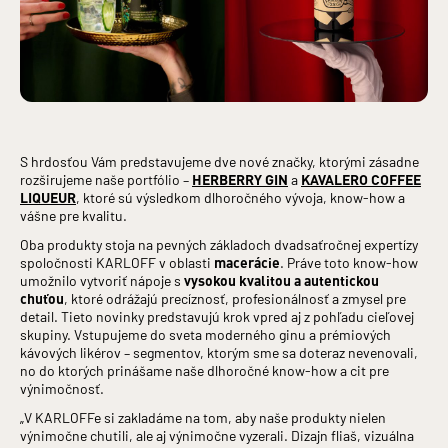
S hrdosťou Vám predstavujeme dve nové značky, ktorými zásadne
rozširujeme naše portfólio –
HERBERRY GIN
a
KAVALERO COFFEE
LIQUEUR
, ktoré sú výsledkom dlhoročného vývoja, know-how a
vášne pre kvalitu.
Oba produkty stoja na pevných základoch dvadsaťročnej expertízy
spoločnosti KARLOFF v oblasti
macerácie
. Práve toto know-how
umožnilo vytvoriť nápoje s
vysokou kvalitou a autentickou
chuťou
, ktoré odrážajú precíznosť, profesionálnosť a zmysel pre
detail. Tieto novinky predstavujú krok vpred aj z pohľadu cieľovej
skupiny. Vstupujeme do sveta moderného ginu a prémiových
kávových likérov – segmentov, ktorým sme sa doteraz nevenovali,
no do ktorých prinášame naše dlhoročné know-how a cit pre
výnimočnosť.
„V KARLOFFe si zakladáme na tom, aby naše produkty nielen
výnimočne chutili, ale aj výnimočne vyzerali. Dizajn fliaš, vizuálna