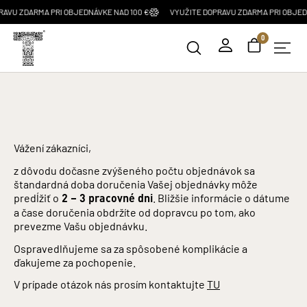
AVU ZDARMA PRI OBJEDNÁVKE NAD 100 €
VYUŽITE DOPRAVU ZDARMA PRI OBJEDN
0
Vážení zákazníci,
z dôvodu dočasne zvýšeného počtu objednávok sa
štandardná doba doručenia Vašej objednávky môže
predĺžiť o
2 – 3 pracovné dni
. Bližšie informácie o dátume
a čase doručenia obdržíte od dopravcu po tom, ako
prevezme Vašu objednávku.
Ospravedlňujeme sa za spôsobené komplikácie a
ďakujeme za pochopenie.
V prípade otázok nás prosím kontaktujte
TU