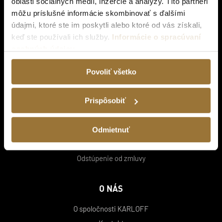
oblasti sociálnych médií, inzercie a analýzy. Títo partneri
HERBERRY GIN
môžu príslušné informácie skombinovať s ďalšími
KAVALERO
údajmi, ktoré ste im poskytli alebo ktoré od vás získali,
ZAHRANIČNÉ PRÉMIOVÉ PRODUKTY
keď ste používali ich služby.
Informácie o spracúvaní
osobných údajov
NÁKUP
Povoliť všetko
Všeobecné obchodné podmienky (B2C)
Veľkoobchodné obchodné podmienky (B2B)
Prispôsobiť
Doprava a doručenie
Ochrana osobných údajov
Odmietnuť
Veľkoobchodný predaj
Odstúpenie od zmluvy
O NÁS
O spoločnosti KARLOFF