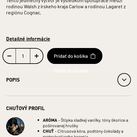
rodinou Walsh z írskeho kraja Carlow a rodinou Lagaret z
regiónu Cognac.
Detailné informácie
Pridať do košíka
POPIS
Značka: Writers' Tears
Krajina pôvodu: Írsko
CHUŤOVÝ PROFIL
Obsah alkoholu: 46 %
Objem: 0,70 L
Druh alkoholu: Whiskey
ARÓMA
– Štipka sladkej vanilky, tóny škorice a
pošírovanej hrušky
Fľaša: Sklo
CHUŤ
– Citrusová kôra, podtóny čokolády a
Krabica: Papier
pretrvávajúceho korenia