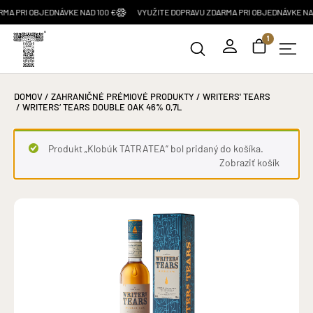
PRI OBJEDNÁVKE NAD 100 €
VYUŽITE DOPRAVU ZDARMA PRI OBJEDNÁVKE NAD 10
1
DOMOV
/
ZAHRANIČNÉ PRÉMIOVÉ PRODUKTY
/
WRITERS' TEARS
/ WRITERS‘ TEARS DOUBLE OAK 46% 0,7L
Produkt „Klobúk TATRATEA“ bol pridaný do košíka.
Zobraziť košík