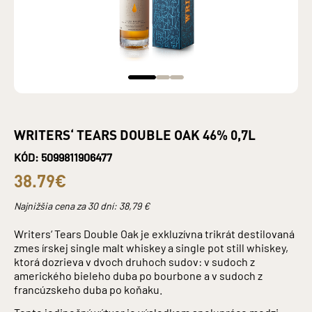
WRITERS‘ TEARS DOUBLE OAK 46% 0,7L
KÓD: 5099811906477
38.79€
Najnižšia cena za 30 dní:
38,79
€
Writers‘ Tears Double Oak je exkluzívna trikrát destilovaná
zmes írskej single malt whiskey a single pot still whiskey,
ktorá dozrieva v dvoch druhoch sudov: v sudoch z
amerického bieleho duba po bourbone a v sudoch z
francúzskeho duba po koňaku.
Tento jedinečný výtvor je výsledkom spolupráce medzi