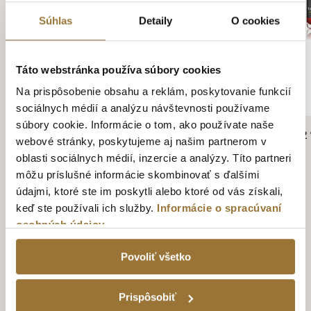
Súhlas
Detaily
O cookies
Táto webstránka používa súbory cookies
Na prispôsobenie obsahu a reklám, poskytovanie funkcií
sociálnych médií a analýzu návštevnosti používame
súbory cookie. Informácie o tom, ako používate naše
TATRATEA 42 % BROSKYŇA 0,7 L
MINI TATRATEA 52
webové stránky, poskytujeme aj našim partnerom v
15.59€
2.19€
oblasti sociálnych médií, inzercie a analýzy. Títo partneri
môžu príslušné informácie skombinovať s ďalšími
údajmi, ktoré ste im poskytli alebo ktoré od vás získali,
keď ste používali ich služby.
Informácie o spracúvaní
osobných údajov
Povoliť všetko
TATRATEA TOUR
Prispôsobiť
UŽITE SI