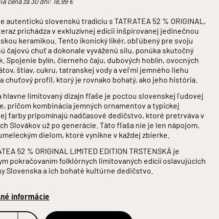
ia cena za 30 dní:
18,99
€
te autentickú slovenskú tradíciu s TATRATEA 52 % ORIGINAL,
teraz prichádza v exkluzívnej edícii inšpirovanej jedinečnou
skou keramikou. Tento ikonický likér, obľúbený pre svoju
nú čajovú chuť a dokonale vyváženú silu, ponúka skutočný
k. Spojenie bylín, čierneho čaju, dubových hoblín, ovocných
átov, štiav, cukru, tatranskej vody a veľmi jemného liehu
a chuťový profil, ktorý je rovnako bohatý, ako jeho história.
 hlavne limitovaný dizajn fľaše je poctou slovenskej ľudovej
re, pričom kombinácia jemných ornamentov a typickej
nej farby pripomínajú nadčasové dedičstvo, ktoré pretrváva v
ch Slovákov už po generácie. Táto fľaša nie je len nápojom,
 umeleckým dielom, ktoré vynikne v každej zbierke.
TEA 52 % ORIGINAL LIMITED EDITION TRSTENSKÁ je
ym pokračovaním folklórnych limitovaných edícií oslavujúcich
ny Slovenska a ich bohaté kultúrne dedičstvo.
lné informácie