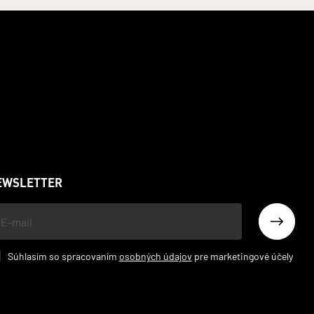
EWSLETTER
š
l
Súhlasím so spracovaním
osobných údajov
pre marketingové účely