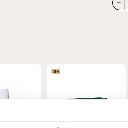
BIVO:
18
GIN
marok