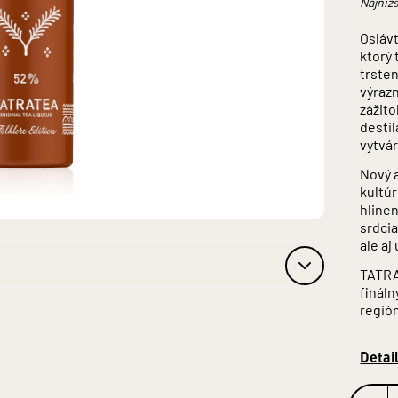
Najnižš
Osláv
ktorý 
trsten
výraz
zážito
destil
vytvár
Nový a
kultú
hline
srdcia
ale aj
TATRA
fináln
regió
Detai