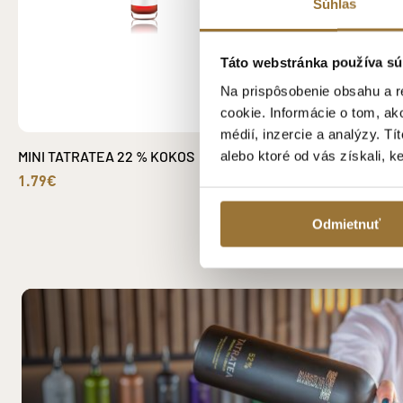
Súhlas
Táto webstránka používa sú
Na prispôsobenie obsahu a r
cookie. Informácie o tom, ak
médií, inzercie a analýzy. Tí
MINI TATRATEA 22 % KOKOS
SKLENENÁ LIKÉR
alebo ktoré od vás získali, k
1.79€
3.99€
Odmietnuť