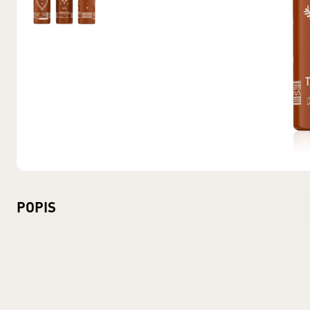
POPIS
Obj. 52 % alk.
Obsah alkoholu: 52 %
Fľaša: sklo
Objem: 0,7 l