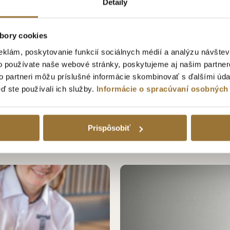
Detaily
bory cookies
eklám, poskytovanie funkcií sociálnych médií a analýzu návšte
o používate naše webové stránky, poskytujeme aj našim partner
to partneri môžu príslušné informácie skombinovať s ďalšími údaj
KA NA STOPKE
DARČEKOVÉ BALENIE HERBERRY GIN
eď ste používali ich služby.
Informácie o spracúvaní osobných
44 % S POHÁROM
30.69€
Prispôsobiť