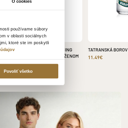
O cookies
vnosti používame súbory
om v oblasti sociálnych
mi, ktoré ste im poskytli
BELUGA TRANSATLANTIC RACING
TATRANSKÁ BOROVI
 údajov
VODKA 700 ML, 40% VOL. V KOŽENOM
11.49€
BALENÍ
61.99€
Povoliť všetko