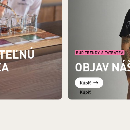
UTEĽNÚ
BUĎ TRENDY S TATRATEA
EA
OBJAV NÁ
Kúpiť