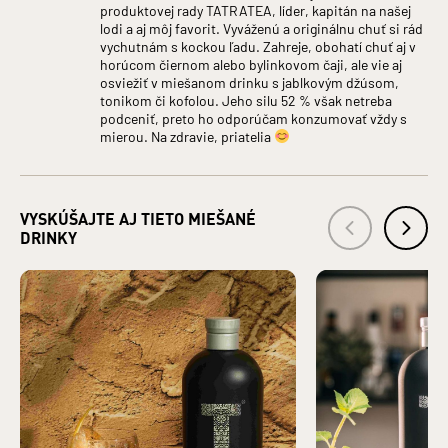
produktovej rady TATRATEA, líder, kapitán na našej
Krajina pôvodu: Slovensko
lodi a aj môj favorit. Vyváženú a originálnu chuť si rád
Druh alkoholu: Likéry
vychutnám s kockou ľadu. Zahreje, obohatí chuť aj v
Hlavná zložka produktu: LIEH
horúcom čiernom alebo bylinkovom čaji, ale vie aj
Krajina pôvodu základnej zložky: Česká republika
osviežiť v miešanom drinku s jablkovým džúsom,
Bezpečnostné informácie: Zákaz predaja alkoholických
tonikom či kofolou. Jeho silu 52 % však netreba
podceniť, preto ho odporúčam konzumovať vždy s
nápojov osobám mladším ako 18 rokov a osobám zjavne
mierou. Na zdravie, priatelia
ovplyvneným alkoholom. §3 ods. 2 zákona č. 219/1996 Z.z. o
ochrane pred zneužívaním alkoholických nápojov a o
zriaďovaní a prevádzke protialkoholických záchytných
služieb.
VYSKÚŠAJTE AJ TIETO MIEŠANÉ
VÝROBCA: TATRA DISTILLERY s. r. o., Pradiareň 40, 060 01
DRINKY
Kežmarok IČO: 43937721
DISTRIBÚTOR: KARLOFF s. r. o., Pradiareň 40, 060 01
Kežmarok IČO: 36247367