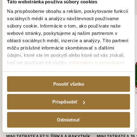
ZÁKAZNÍCI KÚPILI AJ
Táto webstránka používa súbory cookies
Na prispôsobenie obsahu a reklám, poskytovanie funkcií
sociálnych médií a analýzu návštevnosti používame
súbory cookie. Informácie o tom, ako používate naše
webové stránky, poskytujeme aj našim partnerom v
oblasti sociálnych médií, inzercie a analýzy. Títo partneri
môžu príslušné informácie skombinovať s ďalšími
údajmi, ktoré ste im poskytli alebo ktoré od vás získali,
keď ste používali ich služby.
Informácie o spracúvaní
osobných údajov
Povoliť všetko
Prispôsobiť
Odmietnuť
MINI TATRATEA 57 % ŠÍPKA A RAKYTNÍK
MINI TATRATEA 35