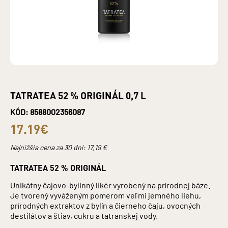
TATRATEA 52 % ORIGINÁL 0,7 L
KÓD: 8588002356087
17.19€
Najnižšia cena za 30 dní:
17,19
€
TATRATEA 52 % ORIGINÁL
Unikátny čajovo-bylinný likér vyrobený na prírodnej báze.
Je tvorený vyváženým pomerom veľmi jemného liehu,
prírodných extraktov z bylín a čierneho čaju, ovocných
destilátov a štiav, cukru a tatranskej vody.