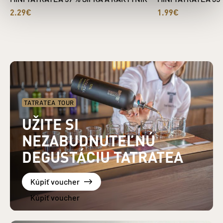
2.29€
1.99€
TATRATEA TOUR
UŽITE SI
NEZABUDNUTEĽNÚ
DEGUSTÁCIU TATRATEA
Kúpiť voucher