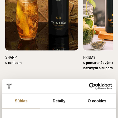
SHARP
FRIDAY
s tonicom
s pomarančovým džú
bazovým sirupom
Súhlas
Detaily
O cookies