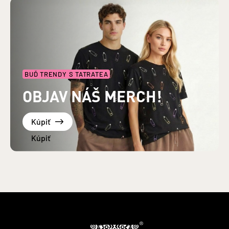
BUĎ TRENDY S TATRATEA
OBJAV NÁŠ MERCH!
Kúpiť