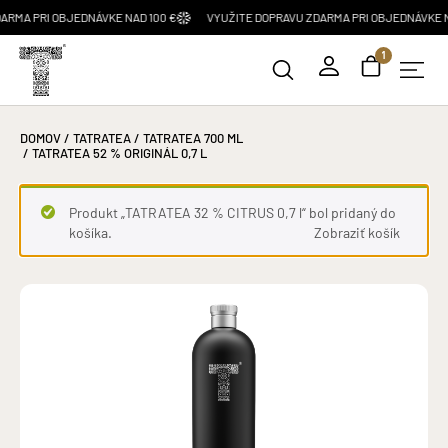
RI OBJEDNÁVKE NAD 100 €
VYUŽITE DOPRAVU ZDARMA PRI OBJEDNÁVKE NAD 100
1
DOMOV
/
TATRATEA
/
TATRATEA 700 ML
/ TATRATEA 52 % ORIGINÁL 0,7 L
Produkt „TATRATEA 32 % CITRUS 0,7 l“ bol pridaný do
košíka.
Zobraziť košík