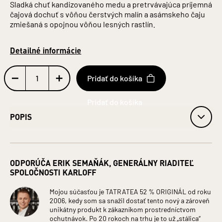
Sladká chuť kandizovaného medu a pretrvávajúca príjemná
čajová dochuť s vôňou čerstvých malín a asámskeho čaju
zmiešaná s opojnou vôňou lesných rastlín.
Detailné informácie
Pridať do košíka
POPIS
Obj. 52 % alk.
Obsah alkoholu: 52 %
ODPORÚČA ERIK SEMAŇÁK, GENERÁLNY RIADITEĽ
Fľaša: Sklo
SPOLOČNOSTI KARLOFF
Objem: 0,7 l
Jednotka (špecificky): Litre
Mojou súčasťou je TATRATEA 52 % ORIGINÁL od roku
ZLOŽENIE: LIEH, VODA, CUKOR, MACERÁTY (BYLINNÉ,
2006, kedy som sa snažil dostať tento nový a zároveň
ČAJOVÉ), KONCENTRÁTY (JABLKOVÝ, HROZNOVÝ,
unikátny produkt k zákazníkom prostredníctvom
CITRÓNOVÝ), ARÓMY, DESTILÁTY (VÍNNY, SLIVKOVÝ),
ochutnávok. Po 20 rokoch na trhu je to už „stálica“
FARBIVO: OBYČAJNÝ KARAMEL