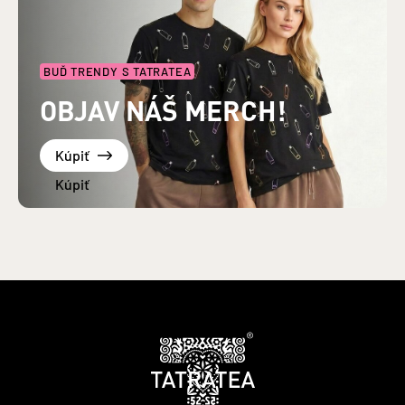
BUĎ TRENDY S TATRATEA
OBJAV NÁŠ MERCH!
Kúpiť