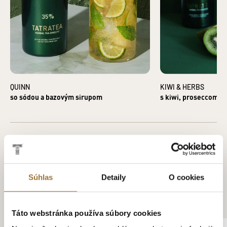
QUINN
KIWI & HERBS
so sódou a bazovým sirupom
s kiwi, proseccom a
Súhlas
Detaily
O cookies
ZÁKAZNÍCI KÚPILI AJ
Táto webstránka používa súbory cookies