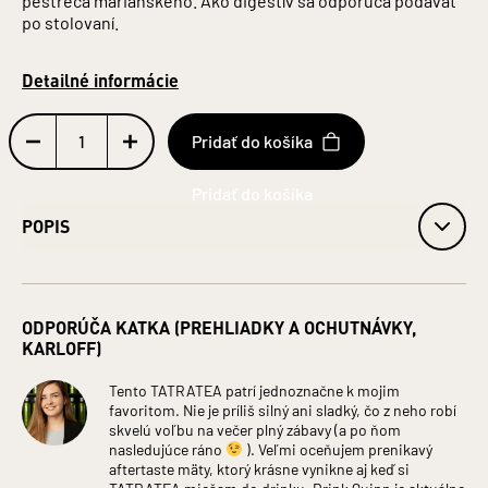
po stolovaní.
Detailné informácie
Pridať do košíka
POPIS
Prípadný prirodzený sediment nie je závadou.
Obj. 35 % alk.
ODPORÚČA KATKA (PREHLIADKY A OCHUTNÁVKY,
Obsah alkoholu: 35 %
KARLOFF)
Fľaša: Sklo
Objem: 0,7 l
Tento TATRATEA patrí jednoznačne k mojim
Jednotka (špecificky): Litre
favoritom. Nie je príliš silný ani sladký, čo z neho robí
ZLOŽENIE: VODA, LIEH, MACERÁTY (BYLINNÉ, ČAJOVÉ,
skvelú voľbu na večer plný zábavy (a po ňom
OVOCNÉ), HROZNOVÝ KONCENTRÁT, VÍNNY DESTILÁT,
nasledujúce ráno
). Veľmi oceňujem prenikavý
ARÓMY
aftertaste mäty, ktorý krásne vynikne aj keď si
Krajina pôvodu: Slovensko
TATRATEA miešam do drinku. Drink Quinn je aktuálne