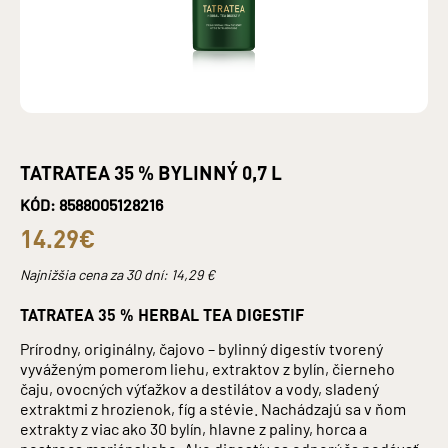
TATRATEA 35 % BYLINNÝ 0,7 L
KÓD: 8588005128216
14.29€
Najnižšia cena za 30 dní:
14,29
€
TATRATEA 35 % HERBAL TEA DIGESTIF
Prírodny, originálny, čajovo – bylinný digestív tvorený
vyváženým pomerom liehu, extraktov z bylín, čierneho
čaju, ovocných výťažkov a destilátov a vody, sladený
extraktmi z hrozienok, fíg a stévie. Nachádzajú sa v ňom
extrakty z viac ako 30 bylín, hlavne z paliny, horca a
pestreca mariánskeho. Ako digestív sa odporúča podávať