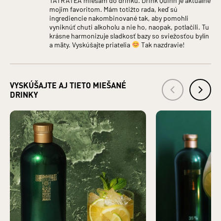
Druh alkoholu: Liehoviny
mojim favoritom. Mám totižto rada, keď sú
Hlavná zložka produktu: LIEH
ingrediencie nakombinované tak, aby pomohli
Krajina pôvodu základnej zložky: Česká republika
vyniknúť chuti alkoholu a nie ho, naopak, potlačili. Tu
Bezpečnostné informácie: Zákaz predaja alkoholických
krásne harmonizuje sladkosť bazy so sviežosťou bylín
a mäty. Vyskúšajte priatelia
Tak nazdravie!
nápojov osobám mladším ako 18 rokov a osobám zjavne
ovplyvneným alkoholom. §3 ods. 2 zákona č. 219/1996 Z.z. o
ochrane pred zneužívaním alkoholických nápojov a o
zriaďovaní a prevádzke protialkoholických záchytných
VYSKÚŠAJTE AJ TIETO MIEŠANÉ
služieb.
DRINKY
VÝROBCA: TATRA DISTILLERY s. r. o., Pradiareň 40, 060 01
Kežmarok IČO: 43937721
DISTRIBÚTOR: KARLOFF s. r. o., Pradiareň 40, 060 01
Kežmarok IČO: 36247367