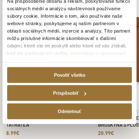
Na prispôsobenie obsahu a reklám, poskytovanie funkcií
sociálnych médií a analýzu návštevnosti používame
súbory cookie. Informácie o tom, ako používate naše
webové stránky, poskytujeme aj našim partnerom v
oblasti sociálnych médií, inzercie a analýzy. Títo partneri
môžu príslušné informácie skombinovať s ďalšími
údajmi, ktoré ste im poskytli alebo ktoré od vás získali,
keď ste používali ich služby.
Informácie o spracúvaní
osobných údajov
Povoliť všetko
Prispôsobiť
Odmietnuť
ČIERNA TABUĽA NA STENU S FĽAŠOU
DARČEKOVÉ BALEN
TATRATEA
BROSKYŇA S PLO
8.99€
20.99€