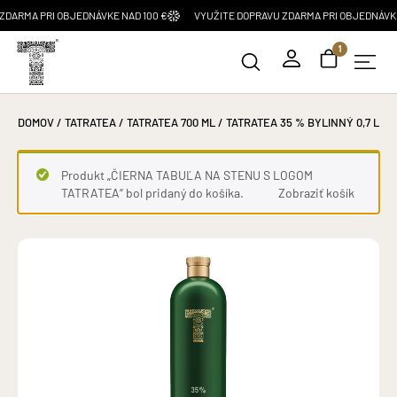
 PRI OBJEDNÁVKE NAD 100 €
VYUŽITE DOPRAVU ZDARMA PRI OBJEDNÁVKE NAD 1
1
DOMOV
/
TATRATEA
/
TATRATEA 700 ML
/ TATRATEA 35 % BYLINNÝ 0,7 L
Produkt „ČIERNA TABUĽA NA STENU S LOGOM
TATRATEA“ bol pridaný do košíka.
Zobraziť košík