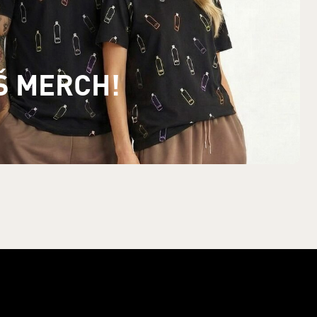
Š MERCH!