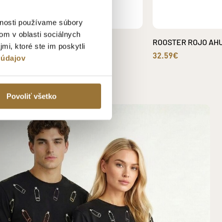
vnosti používame súbory
om v oblasti sociálnych
VALAŠKA S LOGOM TATRATEA
ROOSTER ROJO AHU
mi, ktoré ste im poskytli
24.99€
32.59€
 údajov
Povoliť všetko