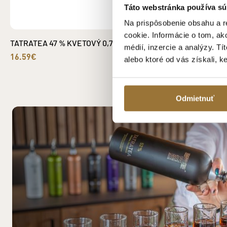
Táto webstránka používa sú
Na prispôsobenie obsahu a r
cookie. Informácie o tom, ak
TATRATEA 47 % KVETOVÝ 0,7 L
DARČEKOVÉ BALEN
médií, inzercie a analýzy. Tí
BROSKYŇA + 2 PO
16.59€
alebo ktoré od vás získali, k
19.79€
Odmietnuť