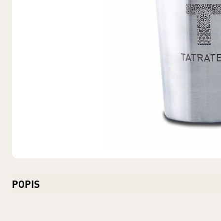
POPIS
Materiál: Nerez Objem: 0,425 l Jednotka (špecificky) - Litre