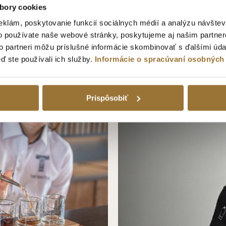
bory cookies
eklám, poskytovanie funkcií sociálnych médií a analýzu návšte
o používate naše webové stránky, poskytujeme aj našim partner
IE TATRATEA 42 %
NÁRAMOK TATRATEA
to partneri môžu príslušné informácie skombinovať s ďalšími údaj
HÁRIKY
0.49€
eď ste používali ich služby.
Informácie o spracúvaní osobných
Prispôsobiť