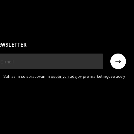
EWSLETTER
š
l
Súhlasím so spracovaním
osobných údajov
pre marketingové účely