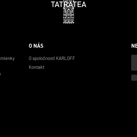
O NÁS
N
Vá
dmienky
O spoločnosti KARLOFF
e-
Kontakt
mai
é
v