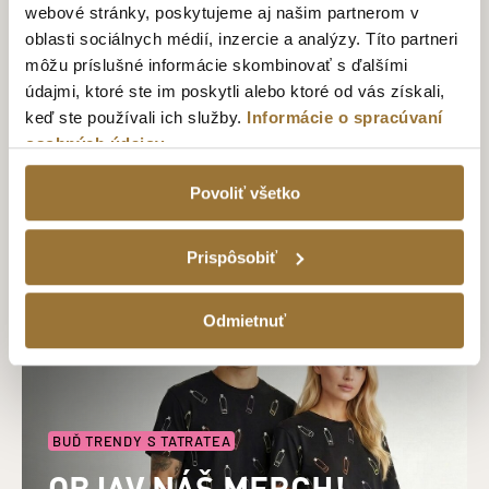
webové stránky, poskytujeme aj našim partnerom v
TATRATEA TOUR
oblasti sociálnych médií, inzercie a analýzy. Títo partneri
UŽITE SI
môžu príslušné informácie skombinovať s ďalšími
NEZABUDNUTEĽNÚ
údajmi, ktoré ste im poskytli alebo ktoré od vás získali,
keď ste používali ich služby.
Informácie o spracúvaní
DEGUSTÁCIU TATRATEA
osobných údajov
Kúpiť voucher
Povoliť všetko
Prispôsobiť
Odmietnuť
BUĎ TRENDY S TATRATEA
OBJAV NÁŠ MERCH!