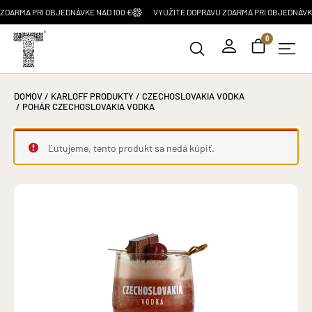
RMA PRI OBJEDNÁVKE NAD 100 €
VYUŽITE DOPRAVU ZDARMA PRI OBJEDNÁVKE NA
0
DOMOV
/
KARLOFF PRODUKTY
/
CZECHOSLOVAKIA VODKA
/ POHÁR CZECHOSLOVAKIA VODKA
Ľutujeme, tento produkt sa nedá kúpiť.