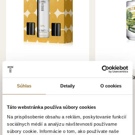
DARČEKOVÉ BALENIE TATRATEA 22 %
TATRANSKÁ HRUŠK
KOKOS S DVOMA POHÁRIKMI
12.99€
Súhlas
Detaily
O cookies
16.79€
Táto webstránka používa súbory cookies
Na prispôsobenie obsahu a reklám, poskytovanie funkcií
sociálnych médií a analýzu návštevnosti používame
súbory cookie. Informácie o tom, ako používate naše