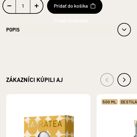
Pridať do košíka
POPIS
Materiál: sklo - štandardne recyklovateľné Objem: 0,28 l Jednotka
(špecificky): Litre
ZÁKAZNÍCI KÚPILI AJ
500 ML
DESTIL