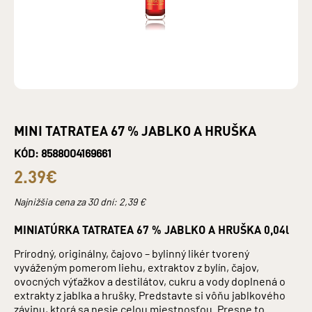
MINI TATRATEA 67 % JABLKO A HRUŠKA
KÓD: 8588004169661
2.39€
Najnižšia cena za 30 dní:
2,39
€
MINIATÚRKA TATRATEA 67 % JABLKO A HRUŠKA 0,04l
Prírodný, originálny, čajovo – bylinný likér tvorený
vyváženým pomerom liehu, extraktov z bylín, čajov,
ovocných výťažkov a destilátov, cukru a vody doplnená o
extrakty z jablka a hrušky. Predstavte si vôňu jablkového
závinu, ktorá sa nesie celou miestnosťou. Presne to