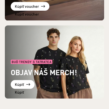
Kúpiť voucher
BUĎ TRENDY S TATRATEA
OBJAV NÁŠ MERCH!
Kúpiť