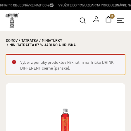
I OBJEDNÁVKE NAD 100 €
VYUŽITE DOPRAVU ZDARMA PRI OBJEDNÁVKE NAD 100 
0
DOMOV
/
TATRATEA
/
MINIATÚRKY
/ MINI TATRATEA 67 % JABLKO A HRUŠKA
Vyber z ponuky produktov kliknutím na
Tričko DRINK
DIFFERENT čierne (pánske)
.