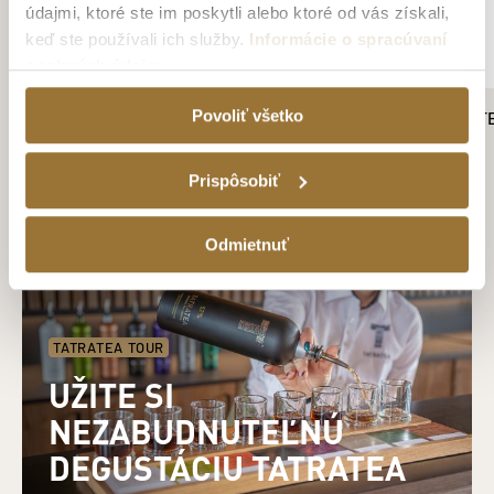
údajmi, ktoré ste im poskytli alebo ktoré od vás získali,
keď ste používali ich služby.
Informácie o spracúvaní
osobných údajov
TATRATEA 57 % ŠÍPKA A RAKYTNÍK 0,7
ŠILTOVKA TATRAT
Povoliť všetko
L
5.99€
19.19€
Prispôsobiť
Odmietnuť
TATRATEA TOUR
UŽITE SI
NEZABUDNUTEĽNÚ
DEGUSTÁCIU TATRATEA