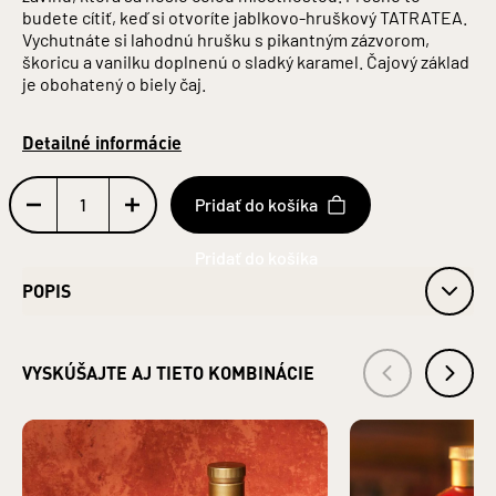
budete cítiť, keď si otvoríte jablkovo-hruškový TATRATEA.
Vychutnáte si lahodnú hrušku s pikantným zázvorom,
škoricu a vanilku doplnenú o sladký karamel. Čajový základ
je obohatený o biely čaj.
Detailné informácie
Pridať do košíka
POPIS
obj. 67 % alk.
Obsah alkoholu: 67 %
VYSKÚŠAJTE AJ TIETO KOMBINÁCIE
Fľaša: sklo
Objem: 0,04 l
Jednotka (špecificky) : litre
ZLOŽENIE: LIEH, VODA, CUKOR, DESTILÁTY (HRUŠKOVÝ,
JABLKOVÝ, VÍNNY, SLIVKOVÝ), ARÓMY, MACERÁTY