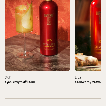
(BYLINNÉ, ČAJOVÉ), KONCENTRÁTY (JABLKOVÝ,
HRUŠKOVÝ)
Základná zložka produktu: LIEH
Krajina pôvodu základnej zložky: Česká republika
Krajina pôvodu: Slovensko
Druh alkoholu: Likéry
Bezpečnostné informácie: Zákaz predaja alkoholických
nápojov osobám mladším ako 18 rokov a osobám zjavne
ovplyvneným alkoholom. §3 ods. 2 zákona č. 219/1996 Z.z. o
ochrane pred zneužívaním alkoholických nápojov a o
zriaďovaní a prevádzke protialkoholických záchytných
služieb.
VÝROBCA: TATRA DISTILLERY s. r. o., Pradiareň 40, 060 01
Kežmarok IČO: 43937721
DISTRIBÚTOR: KARLOFF s. r. o., Pradiareň 40, 060 01
Kežmarok IČO: 36247367
SKY
LILY
s jablkovým džúsom
s tonicom / zázvoro