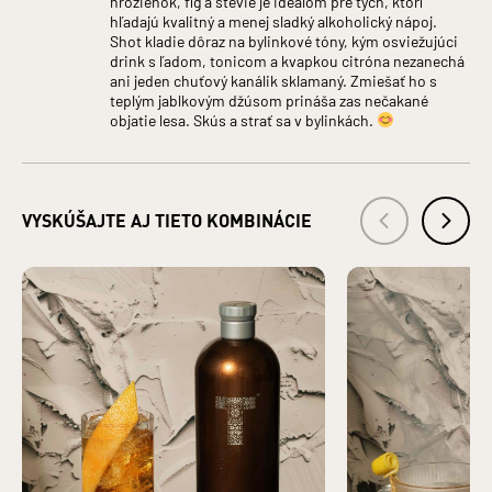
hrozienok, fíg a stévie je ideálom pre tých, ktorí
ARÓMY
hľadajú kvalitný a menej sladký alkoholický nápoj.
Základná zložka produktu: LIEH
Shot kladie dôraz na bylinkové tóny, kým osviežujúci
Krajina pôvodu základnej zložky: Česká republika
drink s ľadom, tonicom a kvapkou citróna nezanechá
Krajina pôvodu: Slovensko
ani jeden chuťový kanálik sklamaný. Zmiešať ho s
Druh alkoholu: Liehoviny
teplým jablkovým džúsom prináša zas nečakané
Bezpečnostné informácie: Zákaz predaja alkoholických
objatie lesa. Skús a strať sa v bylinkách.
nápojov osobám mladším ako 18 rokov a osobám zjavne
ovplyvneným alkoholom. §3 ods. 2 zákona č. 219/1996 Z.z. o
ochrane pred zneužívaním alkoholických nápojov a o
zriaďovaní a prevádzke protialkoholických záchytných
VYSKÚŠAJTE AJ TIETO KOMBINÁCIE
služieb.
VÝROBCA: TATRA DISTILLERY s. r. o., Pradiareň 40, 060 01
Kežmarok IČO: 43937721
DISTRIBÚTOR: KARLOFF s. r. o., Pradiareň 40, 060 01
Kežmarok IČO: 36247367