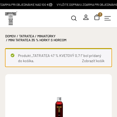
 PRI OBJEDNÁVKE NAD 100 €
VYUŽITE DOPRAVU ZDARMA PRI OBJEDNÁVKE NAD 1
1
DOMOV
/
TATRATEA
/
MINIATÚRKY
/ MINI TATRATEA 35 % HORKÝ S HORCOM
Produkt „TATRATEA 47 % KVETOVÝ 0,7 l“ bol pridaný
do košíka.
Zobraziť košík