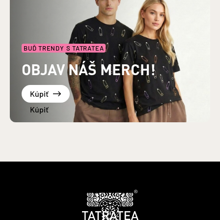
BUĎ TRENDY S TATRATEA
OBJAV NÁŠ MERCH!
Kúpiť