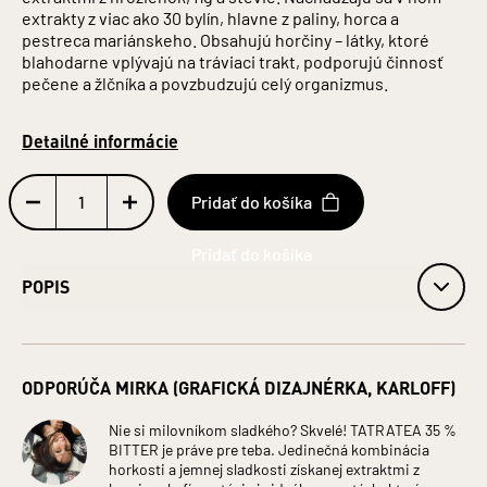
extrakty z viac ako 30 bylín, hlavne z paliny, horca a
pestreca mariánskeho. Obsahujú horčiny – látky, ktoré
blahodarne vplývajú na tráviaci trakt, podporujú činnosť
pečene a žlčníka a povzbudzujú celý organizmus.
Detailné informácie
Pridať do košíka
POPIS
obj. 35 % alk.
Obsah alkoholu: 35 %
ODPORÚČA MIRKA (GRAFICKÁ DIZAJNÉRKA, KARLOFF)
Fľaša: plast
Číselná veľkosť: 0,04 l
Jednotka (špecificky): litre
Nie si milovníkom sladkého? Skvelé! TATRATEA 35 %
BITTER je práve pre teba. Jedinečná kombinácia
ZLOŽENIE: VODA, LIEH, MACERÁTY (BYLINNÉ, ČAJOVÉ,
horkosti a jemnej sladkosti získanej extraktmi z
OVOCNÉ), HROZNOVÝ KONCENTRÁT, VÍNNY DESTILÁT,