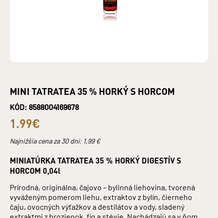
MINI TATRATEA 35 % HORKÝ S HORCOM
KÓD: 8588004169678
1.99€
Najnižšia cena za 30 dní:
1,99
€
MINIATÚRKA TATRATEA 35 % HORKÝ DIGESTÍV S
HORCOM 0,04l
Prírodná, originálna, čajovo – bylinná liehovina, tvorená
vyváženým pomerom liehu, extraktov z bylín, čierneho
čaju, ovocných výťažkov a destilátov a vody, sladený
extraktmi z hrozienok, fíg a stévie. Nachádzajú sa v ňom