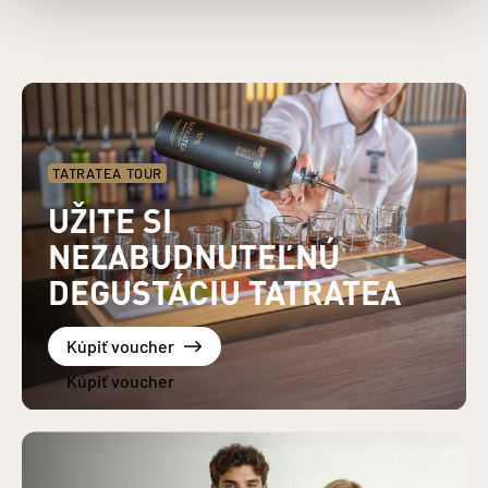
TATRATEA TOUR
UŽITE SI
NEZABUDNUTEĽNÚ
DEGUSTÁCIU TATRATEA
Kúpiť voucher