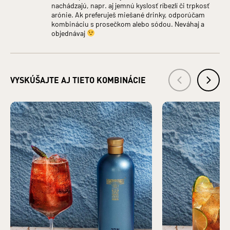
nachádzajú, napr. aj jemnú kyslosť ríbezlí či trpkosť
Krajina pôvodu základnej zložky: Česká republika
arónie. Ak preferuješ miešané drinky, odporúčam
Krajina pôvodu: Slovensko
kombináciu s prosečkom alebo sódou. Neváhaj a
Druh alkoholu: Likéry
objednávaj
Bezpečnostné informácie: Zákaz predaja alkoholických
nápojov osobám mladším ako 18 rokov a osobám zjavne
ovplyvneným alkoholom. §3 ods. 2 zákona č. 219/1996 Z.z. o
ochrane pred zneužívaním alkoholických nápojov a o
VYSKÚŠAJTE AJ TIETO KOMBINÁCIE
zriaďovaní a prevádzke protialkoholických záchytných
služieb.
VÝROBCA: TATRA DISTILLERY s. r. o., Pradiareň 40, 060 01
Kežmarok IČO: 43937721
DISTRIBÚTOR: KARLOFF s. r. o., Pradiareň 40, 060 01
Kežmarok IČO: 36247367