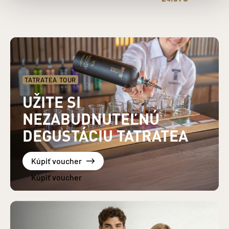
TATRATEA TOUR
UŽITE SI
NEZABUDNUTEĽNÚ
DEGUSTÁCIU TATRATEA
Kúpiť voucher