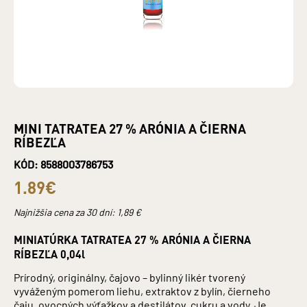
MINI TATRATEA 27 % ARÓNIA A ČIERNA
RÍBEZĽA
KÓD: 8588003786753
1.89€
Najnižšia cena za 30 dní:
1,89
€
MINIATÚRKA TATRATEA 27 % ARÓNIA A ČIERNA
RÍBEZĽA 0,04l
Prírodný, originálny, čajovo – bylinný likér tvorený
vyváženým pomerom liehu, extraktov z bylín, čierneho
čaju, ovocných výťažkov a destilátov, cukru a vody. Je