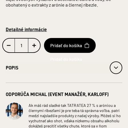
obohatený o extrakty z arónie a čiernej ríbezle.
Detailné informácie
Pridať do košíka
POPIS
obj. 27 % alk.
Obsah alkoholu: 27 %
ODPORÚČA MICHAL (EVENT MANAŽÉR, KARLOFF)
Fľaša: Sklo
Objem: 0,04 l
Jednotka (špecificky): Litre
Ak máš rád sladké tak TATRATEA 27 % s aróniou a
čiernymi ríbezľami je pre teba tá správna voľba, patrí
ZLOŽENIE: VODA, LIEH, CUKOR, MACERÁTY (ČIERNA
medzi najsladšie produkty z našej výroby. Môžeš si ho
RÍBEZLA, ARÓNIA, BYLINNÝ, ČAJOVÝ), ARÓNIA
vychutnať ako shot, vďaka nízkemu obsahu alkoholu
KONCENTRÁT, VÍNNY DESTILÁT
dokážeš precítiť všetky chute, ktoré sa v ňom
Hlavná zložka produktu: LIEH