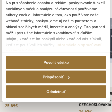
Na prispôsobenie obsahu a reklám, poskytovanie funkcií
sociálnych médií a analýzu návštevnosti používame
súbory cookie. Informácie o tom, ako používate naše
webové stránky, poskytujeme aj našim partnerom v
oblasti sociálnych médií, inzercie a analýzy. Títo partneri
môžu príslušné informácie skombinovať s ďalšími
údajmi, ktoré ste im poskytli alebo ktoré od vás získali,
keď ste používali ich služby.
Informácie o spracúvaní
osobných údajov
Povoliť všetko
Prispôsobiť
Odmietnuť
TATRATEA 52 % ORIGINÁL +
TATRATEA 52 % OR
DEGUSTAČNÁ SADA II. SÉRIA
DEGUSTAČNÁ SADA
CZECHOSLOVAKIA
25.89€
24.69€