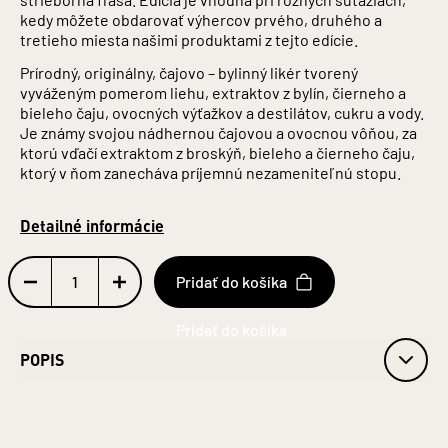
kedy môžete obdarovať výhercov prvého, druhého a
tretieho miesta našimi produktami z tejto edície.
Prírodný, originálny, čajovo – bylinný likér tvorený
vyváženým pomerom liehu, extraktov z bylín, čierneho a
bieleho čaju, ovocných výťažkov a destilátov, cukru a vody.
Je známy svojou nádhernou čajovou a ovocnou vôňou, za
ktorú vďačí extraktom z broskýň, bieleho a čierneho čaju,
ktorý v ňom zanecháva príjemnú nezameniteľnú stopu.
Detailné informácie
Pridať do košíka
POPIS
Obj. 42 % alk.
Obsah alkoholu: 42 %