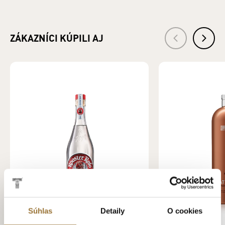
Fľaša: sklo
Objem: 0,7 l
Jednotka (špecificky): Litre
ZLOŽENIE: VODA, LIEH, CUKOR, MACERÁTY (BYLINNÉ,
ZÁKAZNÍCI KÚPILI AJ
ČAJOVÉ), BROSKYŇOVÝ KONCENTRÁT, ARÓMY, DESTILÁTY
(VÍNNY, SLIVKOVÝ), FARBIVO: OBYČAJNÝ KARAMEL
Krajina pôvodu: Slovensko
Druh alkoholu: Likéry
Hlavná zložka produktu: LIEH
Krajina pôvodu základnej zložky: Česká republika
Bezpečnostné informácie
Zákaz predaja alkoholických nápojov osobám mladším ako
18 rokov a osobám zjavne ovplyvneným alkoholom. §3 ods. 2
zákona č. 219/1996 Z.z. o ochrane pred zneužívaním
alkoholických nápojov a o zriaďovaní a prevádzke
protialkoholických záchytných služieb.
VÝROBCA: TATRA DISTILLERY s. r. o., Pradiareň 40, 060 01
Kežmarok IČO: 43937721
DISTRIBÚTOR: KARLOFF s. r. o., Pradiareň 40, 060 01
Kežmarok IČO: 36247367
Súhlas
Detaily
O cookies