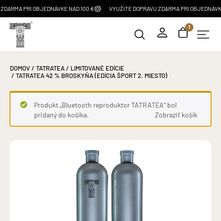
RMA PRI OBJEDNÁVKE NAD 100 €
VYUŽITE DOPRAVU ZDARMA PRI OBJEDNÁVKE NA
1
DOMOV
/
TATRATEA
/
LIMITOVANÉ EDÍCIE
/ TATRATEA 42 % BROSKYŇA (EDÍCIA ŠPORT 2. MIESTO)
Produkt „Bluetooth reproduktor TATRATEA“ bol
pridaný do košíka.
Zobraziť košík