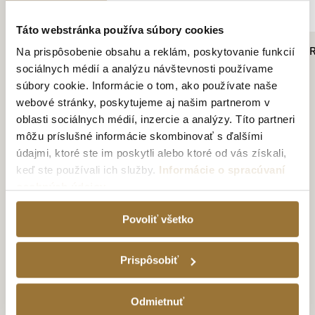
Táto webstránka používa súbory cookies
ROOSTER ROJO BLANCO 38% 0,7L
TATRATEA 42 % BR
Na prispôsobenie obsahu a reklám, poskytovanie funkcií
23.99€
15.59€
sociálnych médií a analýzu návštevnosti používame
súbory cookie. Informácie o tom, ako používate naše
webové stránky, poskytujeme aj našim partnerom v
oblasti sociálnych médií, inzercie a analýzy. Títo partneri
môžu príslušné informácie skombinovať s ďalšími
údajmi, ktoré ste im poskytli alebo ktoré od vás získali,
keď ste používali ich služby.
Informácie o spracúvaní
osobných údajov
TATRATEA TOUR
Povoliť všetko
UŽITE SI
NEZABUDNUTEĽNÚ
Prispôsobiť
DEGUSTÁCIU TATRATEA
Odmietnuť
Kúpiť voucher