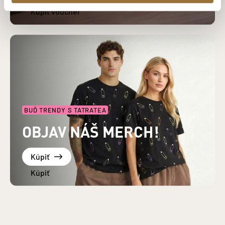
BUĎ TRENDY S TATRATEA
OBJAV NÁŠ MERCH!
Kúpiť