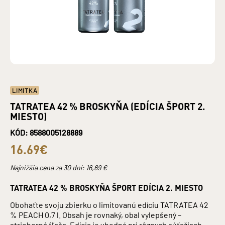
LIMITKA
TATRATEA 42 % BROSKYŇA (EDÍCIA ŠPORT 2.
MIESTO)
KÓD: 8588005128889
16.69€
Najnižšia cena za 30 dní:
16,69
€
TATRATEA 42 % BROSKYŇA ŠPORT EDÍCIA 2. MIESTO
Obohaťte svoju zbierku o limitovanú edíciu TATRATEA 42
% PEACH 0,7 l. Obsah je rovnaký, obal vylepšený –
strieborná fľaša. Edícia je vhodná pri rôznych súťažiach,