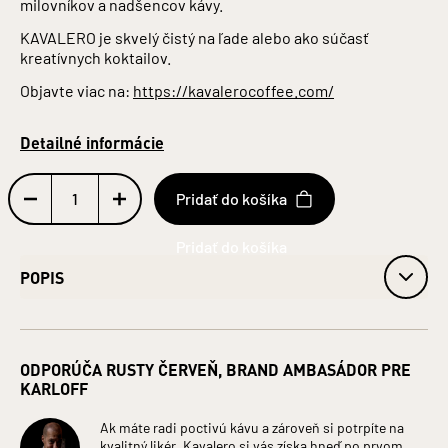
milovníkov a nadšencov kávy.
KAVALERO je skvelý čistý na ľade alebo ako súčasť
kreatívnych koktailov.
Objavte viac na:
https://kavalerocoffee.com/
Detailné informácie
Pridať do košíka
POPIS
Obj. 25 % alk.
Obsah alkoholu: 25 %
ODPORÚČA RUSTY ČERVEŇ, BRAND AMBASÁDOR PRE
Fľaša: Sklo
KARLOFF
Objem: 0,7 l
Jednotka (špecificky): Litre
Ak máte radi poctivú kávu a zároveň si potrpíte na
Krajina pôvodu: Slovensko
kvalitný likér, Kavalero si vás získa hneď po prvom