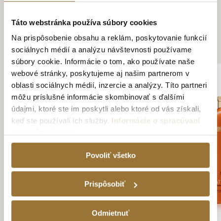
Táto webstránka používa súbory cookies
Na prispôsobenie obsahu a reklám, poskytovanie funkcií
ZÁKAZNÍCI KÚPILI AJ
sociálnych médií a analýzu návštevnosti používame
súbory cookie. Informácie o tom, ako používate naše
webové stránky, poskytujeme aj našim partnerom v
NOVINKA
SYPANÝ ČAJ
oblasti sociálnych médií, inzercie a analýzy. Títo partneri
môžu príslušné informácie skombinovať s ďalšími
údajmi, ktoré ste im poskytli alebo ktoré od vás získali,
keď ste používali ich služby.
Informácie o spracúvaní
osobných údajov
Povoliť všetko
Prispôsobiť
Odmietnuť