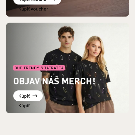
BUĎ TRENDY S TATRATEA
OBJAV NÁŠ MERCH!
Kúpiť