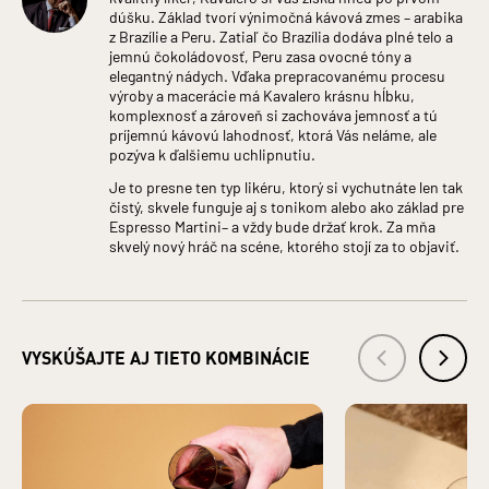
Druh alkoholu: Likéry
dúšku. Základ tvorí výnimočná kávová zmes – arabika
Zloženie: VODA, CUKOR, LIEH, KÁVA, HROZNOVÝ
z Brazílie a Peru. Zatiaľ čo Brazília dodáva plné telo a
KONCENTRÁT
jemnú čokoládovosť, Peru zasa ovocné tóny a
Bezpečnostné informácie: Zákaz predaja alkoholických
elegantný nádych. Vďaka prepracovanému procesu
nápojov osobám mladším ako 18 rokov a osobám zjavne
výroby a macerácie má Kavalero krásnu hĺbku,
ovplyvneným alkoholom. §3 ods. 2 zákona č. 219/1996 Z.z. o
komplexnosť a zároveň si zachováva jemnosť a tú
ochrane pred zneužívaním alkoholických nápojov a o
príjemnú kávovú lahodnosť, ktorá Vás neláme, ale
zriaďovaní a prevádzke protialkoholických záchytných
pozýva k ďalšiemu uchlipnutiu.
služieb.
Je to presne ten typ likéru, ktorý si vychutnáte len tak
VÝROBCA: TATRA DISTILLERY s. r. o., Pradiareň 40, 060 01
čistý, skvele funguje aj s tonikom alebo ako základ pre
Kežmarok IČO: 43937721
Espresso Martini– a vždy bude držať krok. Za mňa
DISTRIBÚTOR: KARLOFF s. r. o., Pradiareň 40, 060 01
skvelý nový hráč na scéne, ktorého stojí za to objaviť.
Kežmarok IČO: 36247367
VYSKÚŠAJTE AJ TIETO KOMBINÁCIE