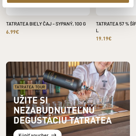
TATRATEA BIELY ČAJ – SYPANÝ, 100 G
TATRATEA 57 % ŠÍ
L
6.99€
19.19€
TATRATEA TOUR
UŽITE SI
NEZABUDNUTEĽNÚ
DEGUSTÁCIU TATRATEA
Kúpiť voucher