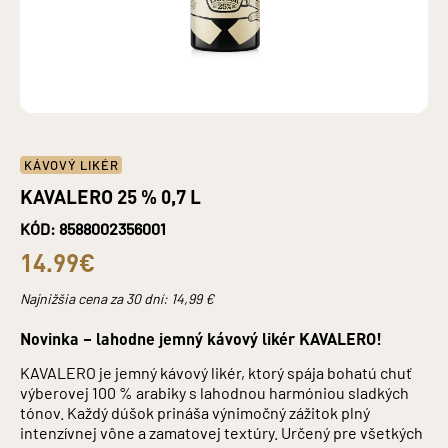
KÁVOVÝ LIKÉR
KAVALERO 25 % 0,7 L
KÓD: 8588002356001
14.99€
Najnižšia cena za 30 dní:
14,99
€
Novinka – lahodne jemný kávový likér KAVALERO!
KAVALERO je jemný kávový likér, ktorý spája bohatú chuť
výberovej 100 % arabiky s lahodnou harmóniou sladkých
tónov. Každý dúšok prináša výnimočný zážitok plný
intenzívnej vône a zamatovej textúry. Určený pre všetkých