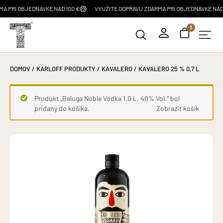
OBJEDNÁVKE NAD 100 €
VYUŽITE DOPRAVU ZDARMA PRI OBJEDNÁVKE NAD 100 €
1
DOMOV
/
KARLOFF PRODUKTY
/
KAVALERO
/ KAVALERO 25 % 0,7 L
Produkt „Beluga Noble Vodka 1.0 L, 40% Vol.“ bol
pridaný do košíka.
Zobraziť košík