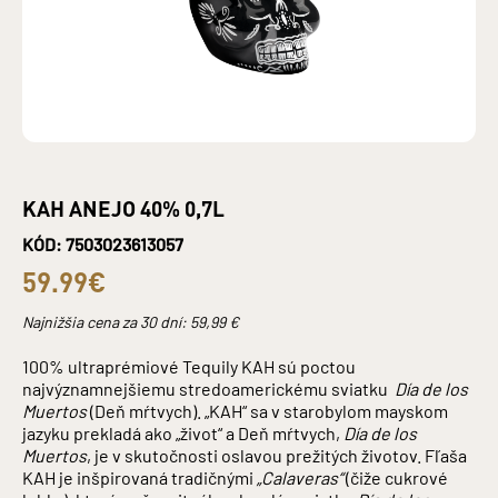
KAH ANEJO 40% 0,7L
KÓD: 7503023613057
59.99€
Najnižšia cena za 30 dní:
59,99
€
100% ultraprémiové Tequily KAH sú poctou
najvýznamnejšiemu stredoamerickému sviatku
Día de los
Muertos
(Deň mŕtvych). „KAH“ sa v starobylom mayskom
jazyku prekladá ako „život“ a Deň mŕtvych,
Día de los
Muertos
, je v skutočnosti oslavou prežitých životov. Fľaša
KAH je inšpirovaná tradičnými
„Calaveras“
(čiže cukrové