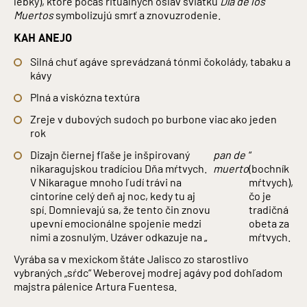
lebky), ktoré počas rituálnych osláv sviatku
Día de los
Muertos
symbolizujú smrť a znovuzrodenie.
KAH ANEJO
Silná chuť agáve sprevádzaná tónmi čokolády, tabaku a
kávy
Plná a viskózna textúra
Zreje v dubových sudoch po burbone viac ako jeden
rok
Dizajn čiernej fľaše je inšpirovaný
pan de
“
nikaragujskou tradíciou Dňa mŕtvych.
muerto
(bochník
V Nikarague mnoho ľudí trávi na
mŕtvych),
cintoríne celý deň aj noc, kedy tu aj
čo je
spí. Domnievajú sa, že tento čin znovu
tradičná
upevní emocionálne spojenie medzi
obeta za
nimi a zosnulým. Uzáver odkazuje na „
mŕtvych.
Vyrába sa v mexickom štáte Jalisco zo starostlivo
vybraných „sŕdc“ Weberovej modrej agávy pod dohľadom
majstra pálenice Artura Fuentesa.