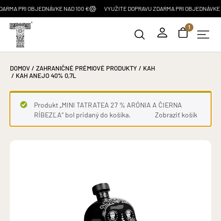
 PRI OBJEDNÁVKE NAD 100 €
VYUŽITE DOPRAVU ZDARMA PRI OBJEDNÁVKE NAD 1
1
DOMOV
/
ZAHRANIČNÉ PRÉMIOVÉ PRODUKTY
/
KAH
/ KAH ANEJO 40% 0,7L
Produkt „MINI TATRATEA 27 % ARÓNIA A ČIERNA
RÍBEZĽA“ bol pridaný do košíka.
Zobraziť košík