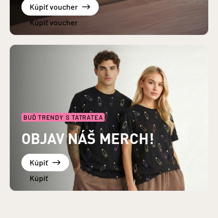
Kúpiť voucher
BUĎ TRENDY S TATRATEA
OBJAV NÁŠ MERCH!
Kúpiť