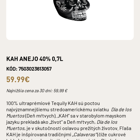
KAH ANEJO 40% 0,7L
KÓD: 7503023613057
59.99€
Najnižšia cena za 30 dní:
59,99
€
100% ultraprémiové Tequily KAH sú poctou
najvýznamnejšiemu stredoamerickému sviatku
Día de los
Muertos
(Deň mŕtvych). „KAH“ sa v starobylom mayskom
jazyku prekladá ako „život“ a Deň mŕtvych,
Día de los
Muertos
, je v skutočnosti oslavou prežitých životov. Fľaša
KAH je inšpirovaná tradičnými
„Calaveras“
(čiže cukrové