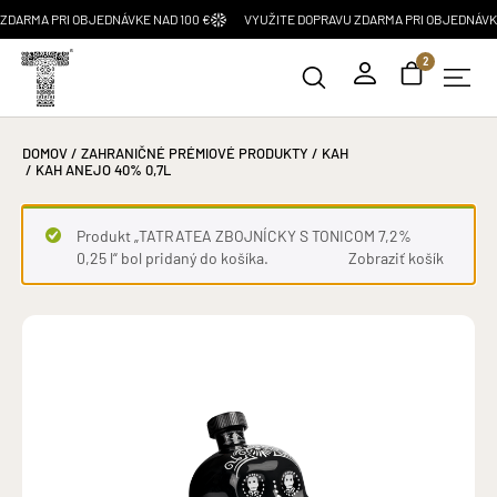
A PRI OBJEDNÁVKE NAD 100 €
VYUŽITE DOPRAVU ZDARMA PRI OBJEDNÁVKE NAD 
2
DOMOV
/
ZAHRANIČNÉ PRÉMIOVÉ PRODUKTY
/
KAH
/ KAH ANEJO 40% 0,7L
Produkt „TATRATEA ZBOJNÍCKY S TONICOM 7,2%
0,25 l“ bol pridaný do košíka.
Zobraziť košík