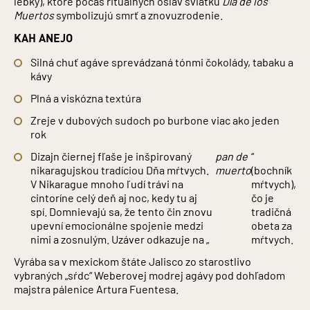
lebky), ktoré počas rituálnych osláv sviatku
Día de los
Muertos
symbolizujú smrť a znovuzrodenie.
KAH ANEJO
Silná chuť agáve sprevádzaná tónmi čokolády, tabaku a
kávy
Plná a viskózna textúra
Zreje v dubových sudoch po burbone viac ako jeden
rok
Dizajn čiernej fľaše je inšpirovaný
pan de
“
nikaragujskou tradíciou Dňa mŕtvych.
muerto
(bochník
V Nikarague mnoho ľudí trávi na
mŕtvych),
cintoríne celý deň aj noc, kedy tu aj
čo je
spí. Domnievajú sa, že tento čin znovu
tradičná
upevní emocionálne spojenie medzi
obeta za
nimi a zosnulým. Uzáver odkazuje na „
mŕtvych.
Vyrába sa v mexickom štáte Jalisco zo starostlivo
vybraných „sŕdc“ Weberovej modrej agávy pod dohľadom
majstra pálenice Artura Fuentesa.