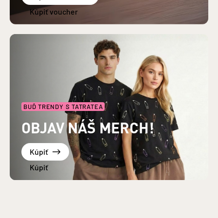
BUĎ TRENDY S TATRATEA
OBJAV NÁŠ MERCH!
Kúpiť