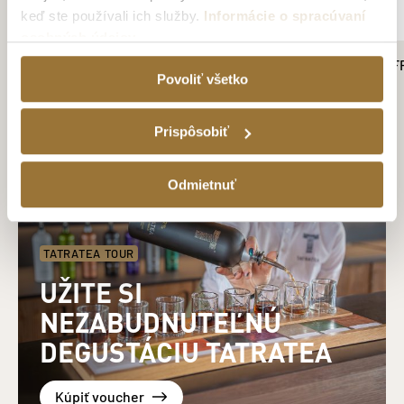
keď ste používali ich služby.
Informácie o spracúvaní
osobných údajov
TATRANSKÁ BOROVIČKA S HORCOM 40
TRIČKO DRINK DI
Povoliť všetko
%, 700 ML
(DÁMSKE)
11.49€
11.99€
Prispôsobiť
Odmietnuť
TATRATEA TOUR
UŽITE SI
NEZABUDNUTEĽNÚ
DEGUSTÁCIU TATRATEA
Kúpiť voucher