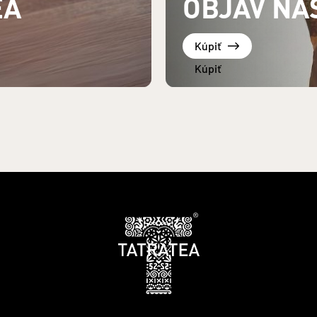
EA
OBJAV NÁ
Kúpiť