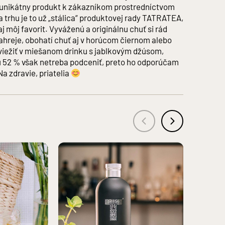
ň unikátny produkt k zákazníkom prostredníctvom
 trhu je to už „stálica“ produktovej rady TATRATEA,
 aj môj favorit. Vyváženú a originálnu chuť si rád
hreje, obohatí chuť aj v horúcom čiernom alebo
É ARÓMY A DESTILÁTY, CUKOR, FARBIVO KARAMEL
osviežiť v miešanom drinku s jablkovým džúsom,
lu 52 % však netreba podceniť, preto ho odporúčam
a zdravie, priatelia
v osobám mladším ako 18 rokov a osobám zjavne
chrane pred zneužívaním alkoholických nápojov a o zriaďovaní
žmarok IČO: 43937721
k IČO: 36247367