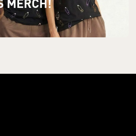
Š MERCH!