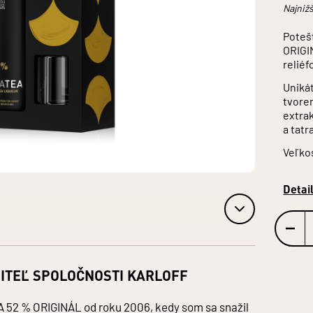
Najnižš
Poteš
ORIGI
reliéf
Unikát
tvore
extrak
a tatr
Veľkos
Detai
ITEĽ SPOLOČNOSTI KARLOFF
 52 % ORIGINÁL od roku 2006, kedy som sa snažil