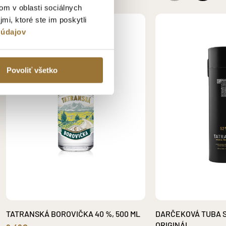
om v oblasti sociálnych
mi, ktoré ste im poskytli
500 ML
NOVINKA
 údajov
Povoliť všetko
TATRANSKÁ BOROVIČKA 40 %, 500 ML
DARČEKOVÁ TUBA S
ORIGINÁL