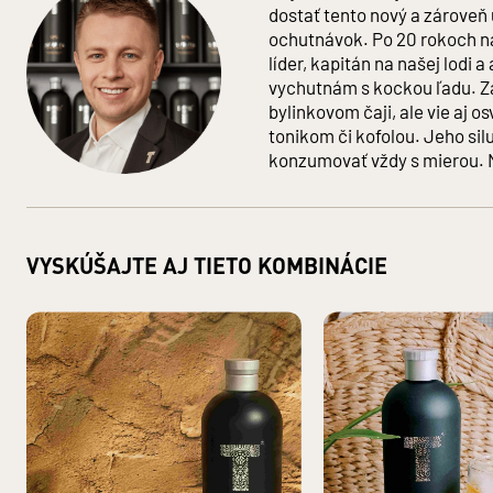
obj. 52% alk.
dostať tento nový a zárove
Obsah alkoholu: 52 %
ochutnávok. Po 20 rokoch na
Objem: 0,7
l
líder, kapitán na našej lodi a
Jednotka (špecificky): Litre
vychutnám s kockou ľadu. Za
Zloženie
:
VODA, LIEH, BYLINNÉ A ČAJOVÉ EXTRAKTY, OVOCN
bylinkovom čaji, ale vie aj 
Krajina pôvodu: Slovensko
tonikom či kofolou. Jeho si
Druh alkoholu: Likéry
konzumovať vždy s mierou. N
Základná zložka produktu: LIEH
Krajina pôvodu základnej zložky: Česká republika
Bezpečnostné informácie:
Zákaz predaja alkoholických nápojo
ovplyvneným alkoholom.
§3 ods. 2 zákona č. 219/1996 Z.z. o o
a prevádzke protialkoholických záchytných služieb.
VYSKÚŠAJTE AJ TIETO KOMBINÁCIE
VÝROBCA: TATRA DISTILLERY s. r. o., Pradiareň 40, 060 01 Ke
DISTRIBÚTOR: KARLOFF s. r. o., Pradiareň 40, 060 01 Kežmaro