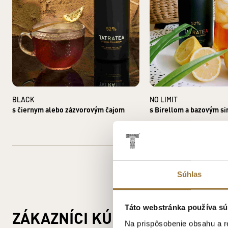
BLACK
NO LIMIT
s čiernym alebo zázvorovým čajom
s Birellom a bazovým s
Súhlas
Táto webstránka používa sú
ZÁKAZNÍCI KÚPILI AJ
Na prispôsobenie obsahu a r