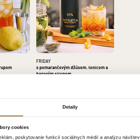
FRIDAY
JUNGLE
irupom
s pomarančovým džúsom. tonicom a
so Sprite
bazovým sirupom
Detaily
bory cookies
eklám, poskytovanie funkcií sociálnych médií a analýzu návšte