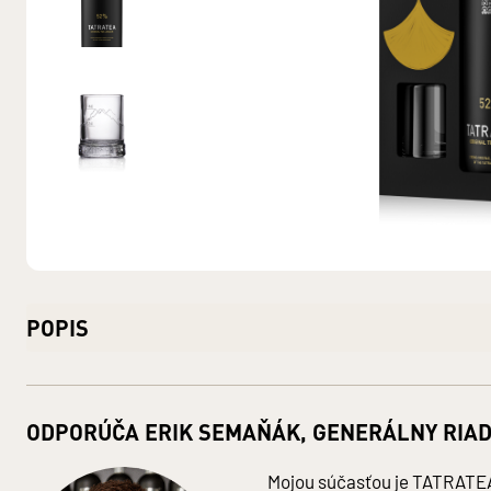
POPIS
Fľaša: sklo - štandardne recyklované
Krabička: papier
ODPORÚČA ERIK SEMAŇÁK, GENERÁLNY RIAD
Pohárik: sklo 50 ml
TATRATEA 52 % ORIGINAL
Mojou súčasťou je TATRATEA