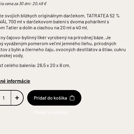
ia cena za 30 dní:
20,49
€
te svojich blízkych originálnym darčekom.
T
ATRATEA 52 %
NÁL 700 ml v darčekovom balení s dvoma pohárikmi s
om Tatier a dolín a ciachou na 20 ml a 40 ml.
ny čajovo-bylinný likér vyrobený na prírodnej báze. Je
ný vyváženým pomerom veľmi jemného liehu, prírodných
tov z bylín a čierneho čaju, ovocných destilátov a štiav, cukru
anskej vody.
ť celého balenia: 26,5 x 20 x 8 cm.
lné informácie
Pridať do košíka