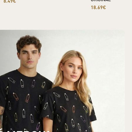
8.49€
18.69€