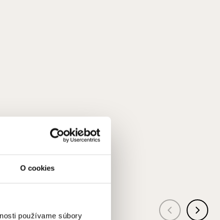
WOLFIE
om alebo 7UP
s colou
O cookies
vnosti používame súbory