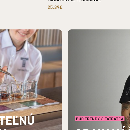
25.39€
UTEĽNÚ
BUĎ TRENDY S TATRATEA