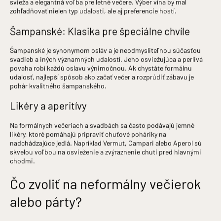
svieža a elegantná voľba pre letné večere. Výber vína by mal
zohľadňovať nielen typ udalosti, ale aj preferencie hostí.
Šampanské: Klasika pre špeciálne chvíle
Šampanské je synonymom osláv a je neodmysliteľnou súčasťou
svadieb a iných významných udalostí. Jeho osviežujúca a perlivá
povaha robí každú oslavu výnimočnou. Ak chystáte formálnu
udalosť, najlepší spôsob ako začať večer a rozprúdiť zábavu je
pohár kvalitného šampanského.
Likéry a aperitívy
Na formálnych večeriach a svadbách sa často podávajú jemné
likéry, ktoré pomáhajú pripraviť chuťové poháriky na
nadchádzajúce jedlá. Napríklad Vermut, Campari alebo Aperol sú
skvelou voľbou na osvieženie a zvýraznenie chuti pred hlavnými
chodmi.
Čo zvoliť na neformálny večierok
alebo párty?