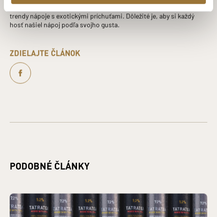
Nezáleží na tom, či zvolíte elegantné víno, klasické koktaily, alebo
trendy nápoje s exotickými príchuťami. Dôležité je, aby si každý
hosť našiel nápoj podľa svojho gusta.
ZDIELAJTE ČLÁNOK
PODOBNÉ ČLÁNKY