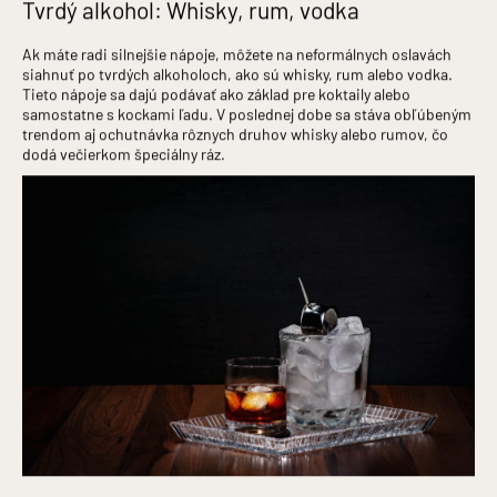
Tvrdý alkohol: Whisky, rum, vodka
Ak máte radi silnejšie nápoje, môžete na neformálnych oslavách
siahnuť po tvrdých alkoholoch, ako sú whisky, rum alebo vodka.
Tieto nápoje sa dajú podávať ako základ pre koktaily alebo
samostatne s kockami ľadu. V poslednej dobe sa stáva obľúbeným
trendom aj ochutnávka rôznych druhov whisky alebo rumov, čo
dodá večierkom špeciálny ráz.