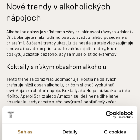
Nové trendy v alkoholických
nápojoch
Alkohol na oslavy je veľká téma vždy pri plánovaní rôznych udalostí.
Či už plánujete malú rodinnú oslavu, svadbu, alebo posedenie s
priateľmi. Súčasné trendy ukazujú, že hostia sa stále viac zaujímajú
o nové a inovatívne príchute. To zahŕňa aj alternatívy, ktoré
poskytujú zážitok bez toho, aby sa muselo ísť do extrémov.
Koktaily s nízkym obsahom alkoholu
Tento trend sa čoraz viac udomácňuje. Hostia na oslavách
preferujú nižší obsah alkoholu, pričom si chcú vychutnať
osviežujúce a chutné nápoje. Koktaily ako Hugo, nízkoalkoholické
Mojito, Aperol Spritz alebo
Amazon
sú ideálne na dlhé letné
posedenia, kedy chcete niečo nevýrazné popíjať celý večer.
Alkoholické nápoje s exotickými príchuťami
V posledných rokoch sú veľmi populárne alkoholické nápoje s
exotickými príchuťami. Obľúbené sú napríklad kokteily s príchuťou
Súhlas
Detaily
O cookies
tropického ovocia, ako je mango, guava alebo kokos. Tieto nápoje