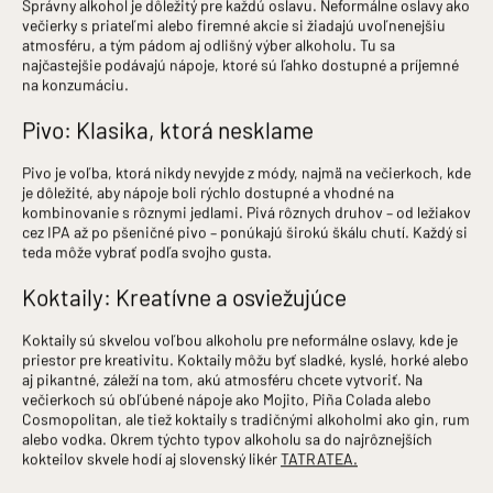
Správny alkohol je dôležitý pre každú oslavu. Neformálne oslavy ako
večierky s priateľmi alebo firemné akcie si žiadajú uvoľnenejšiu
atmosféru, a tým pádom aj odlišný výber alkoholu. Tu sa
najčastejšie podávajú nápoje, ktoré sú ľahko dostupné a príjemné
na konzumáciu.
Pivo: Klasika, ktorá nesklame
Pivo je voľba, ktorá nikdy nevyjde z módy, najmä na večierkoch, kde
je dôležité, aby nápoje boli rýchlo dostupné a vhodné na
kombinovanie s rôznymi jedlami. Pivá rôznych druhov – od ležiakov
cez IPA až po pšeničné pivo – ponúkajú širokú škálu chutí. Každý si
teda môže vybrať podľa svojho gusta.
Koktaily: Kreatívne a osviežujúce
Koktaily sú skvelou voľbou alkoholu pre neformálne oslavy, kde je
priestor pre kreativitu. Koktaily môžu byť sladké, kyslé, horké alebo
aj pikantné, záleží na tom, akú atmosféru chcete vytvoriť. Na
večierkoch sú obľúbené nápoje ako Mojito, Piña Colada alebo
Cosmopolitan, ale tiež koktaily s tradičnými alkoholmi ako gin, rum
alebo vodka. Okrem týchto typov alkoholu sa do najrôznejších
kokteilov skvele hodí aj slovenský likér
TATRATEA.