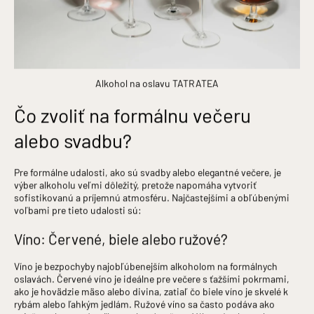
Alkohol na oslavu TATRATEA
Čo zvoliť na formálnu večeru
alebo svadbu?
Pre formálne udalosti, ako sú svadby alebo elegantné večere, je
výber alkoholu veľmi dôležitý, pretože napomáha vytvoriť
sofistikovanú a príjemnú atmosféru. Najčastejšími a obľúbenými
voľbami pre tieto udalosti sú:
Víno: Červené, biele alebo ružové?
Víno je bezpochyby najobľúbenejším alkoholom na formálnych
oslavách. Červené víno je ideálne pre večere s ťažšími pokrmami,
ako je hovädzie mäso alebo divina, zatiaľ čo biele víno je skvelé k
rybám alebo ľahkým jedlám. Ružové víno sa často podáva ako