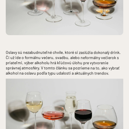
Oslavy sú nezabudnuteľné chvíle, ktoré si zaslúžia dokonalý drink.
Či už ide o formálnu večeru, svadbu, alebo neformálny večierok s
priateľmi, výber alkoholu hrá kľúčovú úlohu pre vytvorenie
správnej atmosféry. V tomto článku sa pozrieme na to, ako vybrať
alkohol na oslavu podľa typu udalosti a aktuálnych trendov.