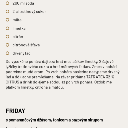
200 ml sóda
2 cl trstinový cukor
mäta
limetka
citrón
citrónová šťava
drvený ľad
Do vysokého pohára dajte za hrsť mesiačikov limetky, 2 čajové
lyžičky trstinového cukru a hrsť mätových lístkov. Zmes v pohári
podrvíme muddlerom. Po vrch pohára následne nasypeme drvený
ľad a dôkladne premiešame. Na záver pridáme TATRATEA 32 %
CITRUS a drink dolejeme sódou až po vrch pohára. Ozdobíme
plátkom limetky, citróna a mätou.
FRIDAY
s pomarančovým džúsom, tonicom a bazovým sirupom
Na prípravu potrebujeme: