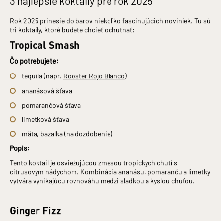
3 najlepšie koktaily pre rok 2025
Rok 2025 prinesie do barov niekoľko fascinujúcich noviniek. Tu sú
tri koktaily, ktoré budete chcieť ochutnať:
Tropical Smash
Čo potrebujete:
tequila (napr.
Rooster Rojo Blanco
)
ananásová šťava
pomarančová šťava
limetková šťava
mäta, bazalka (na dozdobenie)
Popis:
Tento koktail je osviežujúcou zmesou tropických chutí s
citrusovým nádychom. Kombinácia ananásu, pomaranču a limetky
vytvára vynikajúcu rovnováhu medzi sladkou a kyslou chuťou.
Ginger Fizz