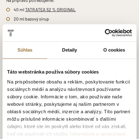
40 ml
TATRATEA 52 % ORIGINAL
20 ml bazový sirup
100 ml tonic
100 ml pomarančový džús
citrónová šťava
Súhlas
Detaily
O cookies
ľad
Shaker naplníme ľadom a pridáme TATRATEA 52 % ORIGINAL,
bazový sirup, pomarančový džús a šťavu z polovice citróna.
Táto webstránka používa súbory cookies
Dôkladne zmiešame a nalejeme do pohára. Zalejeme tonicom,
jemne premiešame a ozdobíme plátkom citróna.
Na prispôsobenie obsahu a reklám, poskytovanie funkcií
sociálnych médií a analýzu návštevnosti používame
súbory cookie. Informácie o tom, ako používate naše
SEXY SPRITZ
webové stránky, poskytujeme aj našim partnerom v
oblasti sociálnych médií, inzercie a analýzy. Títo partneri
s pyré z lesného ovocia a rooibos tonicom
môžu príslušné informácie skombinovať s ďalšími
Na prípravu tohto koktailu potrebujete:
údajmi, ktoré ste im poskytli alebo ktoré od vás získali,
40 ml
TATRATEA 37 % HIBISCUS & RED TEA
keď ste používali ich služby.
Informácie o spracúvaní