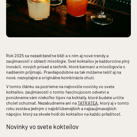
Rok 2025 sa nezadržateľne blíži a s ním aj nové trendy a
zaujímavosti v oblasti mixológie. Svet koktailov je každoročne plný
inovácií, nových prísad a techník, ktoré barmani a mixológovia s
nadšením prijímajú. Pravdepodobne sa tak môžeme tešiť aj na
nové, nezvyčajné a originálne kombinácie chutí.
V tomto článku sa pozrieme na najnovšie novinky vo svete
koktailov, zaujímavosti o tomto fascinujúcom odvetví a
ponúkneme vám niekoľko tipov na koktaily, ktoré budete určite
chcieť ochutnať. Nezabudneme ani na
TATRATEA
,
ktorý aj v tomto
roku zostáva jedným z najobľúbenejších a najzaujímavejších
nápojov, ktorý sa skvele hodí do koktailov na každú príležitosť.
Novinky vo svete kokteilov