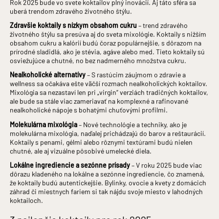
Rok 2025 bude vo svete koktailov plný inovácií. Aj táto sféra sa
uberá trendom zdravého životného štýlu.
Zdravšie koktaily s nízkym obsahom cukru
– trend zdravého
životného štýlu sa presúva aj do sveta mixológie. Koktaily s nižším
obsahom cukru a kalórií budú čoraz populárnejšie, s dôrazom na
prírodné sladidlá, ako je stévia, agáve alebo med. Tieto koktaily sú
osviežujúce a chutné, no bez nadmerného množstva cukru.
Nealkoholické alternatívy
– S rastúcim záujmom o zdravie a
wellness sa očakáva ešte väčší rozmach nealkoholických koktailov.
Mixológia sa nezastaví len pri „virgin“ verziách tradičných koktailov,
ale bude sa stále viac zameriavať na komplexné a rafinované
nealkoholické nápoje s bohatými chuťovými profilmi.
Molekulárna mixológia
– Nové technológie a techniky, ako je
molekulárna mixológia, naďalej prichádzajú do barov a reštaurácií.
Koktaily s penami, gélmi alebo rôznymi textúrami budú nielen
chutné, ale aj vizuálne pôsobivé umelecké diela.
Lokálne ingrediencie a sezónne prísady
– V roku 2025 bude viac
dôrazu kladeného na lokálne a sezónne ingrediencie, čo znamená,
že koktaily budú autentickejšie. Bylinky, ovocie a kvety z domácich
záhrad či miestnych fariem si tak nájdu svoje miesto v lahodných
koktailoch.