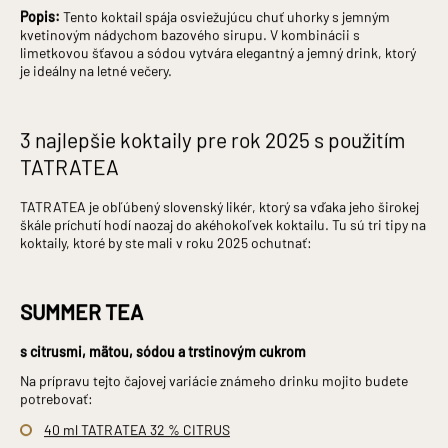
Popis:
Tento koktail spája osviežujúcu chuť uhorky s jemným
kvetinovým nádychom bazového sirupu. V kombinácii s
limetkovou šťavou a sódou vytvára elegantný a jemný drink, ktorý
je ideálny na letné večery.
3 najlepšie koktaily pre rok 2025 s použitím
TATRATEA
TATRATEA je obľúbený slovenský likér, ktorý sa vďaka jeho širokej
škále príchutí hodí naozaj do akéhokoľvek koktailu. Tu sú tri tipy na
koktaily, ktoré by ste mali v roku 2025 ochutnať:
SUMMER TEA
s citrusmi, mätou, sódou a trstinovým cukrom
Na prípravu tejto čajovej variácie známeho drinku mojito budete
potrebovať:
40 ml TATRATEA 32 % CITRUS