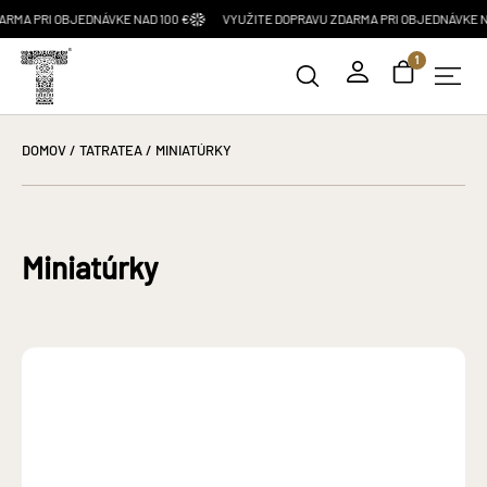
BJEDNÁVKE NAD 100 €
VYUŽITE DOPRAVU ZDARMA PRI OBJEDNÁVKE NAD 100 €
1
DOMOV
/
TATRATEA
/ MINIATÚRKY
Miniatúrky